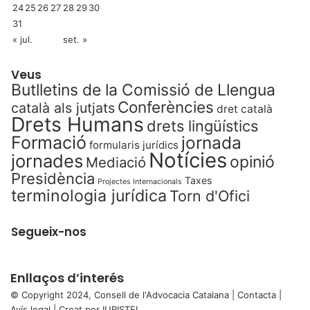
24
25
26
27
28
29
30
31
« jul.
set. »
Veus
Butlletins de la Comissió de Llengua
Conferències
català als jutjats
dret català
Drets Humans
drets lingüístics
Formació
jornada
formularis jurídics
Notícies
jornades
opinió
Mediació
Presidència
Taxes
Projectes Internacionals
terminologia jurídica
Torn d'Ofici
Segueix-nos
Enllaços d’interés
© Copyright 2024, Consell de l'Advocacia Catalana |
Contacta
|
Avís legal
| Creat per
IURISTEL