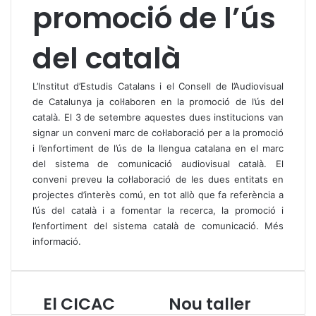
promoció de l’ús
del català
L’Institut d’Estudis Catalans i el Consell de l’Audiovisual
de Catalunya ja col·laboren en la promoció de l’ús del
català. El 3 de setembre aquestes dues institucions van
signar un conveni marc de col·laboració per a la promoció
i l’enfortiment de l’ús de la llengua catalana en el marc
del sistema de comunicació audiovisual català. El
conveni preveu la col·laboració de les dues entitats en
projectes d’interès comú, en tot allò que fa referència a
l’ús del català i a fomentar la recerca, la promoció i
l’enfortiment del sistema català de comunicació.
Més
informació
.
El CICAC
Nou taller
E
N
l
o