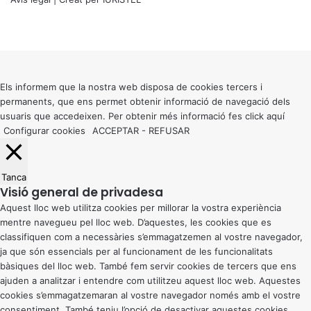
X
Facebook
X
WhatsApp
Telegram
Viber
Back
to
top
button
Els informem que la nostra web disposa de cookies tercers i
permanents, que ens permet obtenir informació de navegació dels
usuaris que accedeixen. Per obtenir més informació fes click
aquí
Configurar cookies
ACCEPTAR
-
REFUSAR
Tanca
Visió general de privadesa
Aquest lloc web utilitza cookies per millorar la vostra experiència
mentre navegueu pel lloc web. D’aquestes, les cookies que es
classifiquen com a necessàries s’emmagatzemen al vostre navegador,
ja que són essencials per al funcionament de les funcionalitats
bàsiques del lloc web. També fem servir cookies de tercers que ens
ajuden a analitzar i entendre com utilitzeu aquest lloc web. Aquestes
cookies s’emmagatzemaran al vostre navegador només amb el vostre
consentiment. També teniu l’opció de desactivar aquestes cookies.