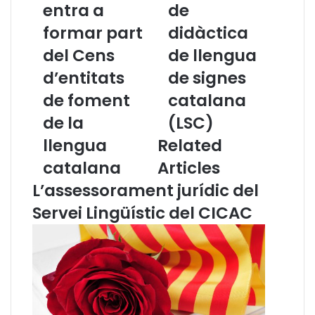
entra a
de
C
u
formar part
didàctica
I
t
C
a
del Cens
de llengua
A
l
C
d’entitats
l
de signes
e
e
de foment
catalana
n
r
t
d
de la
(LSC)
r
e
llengua
Related
a
d
a
i
catalana
Articles
f
d
L’assessorament jurídic del
o
à
r
c
Servei Lingüístic del CICAC
m
t
a
i
r
c
p
a
a
d
r
e
t
l