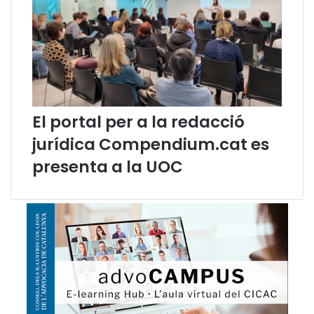
m
a
e
(
n
L
t
S
d
C
e
)
l
a
El portal per a la redacció
l
l
jurídica Compendium.cat es
e
presenta a la UOC
n
g
u
a
c
a
t
a
l
a
n