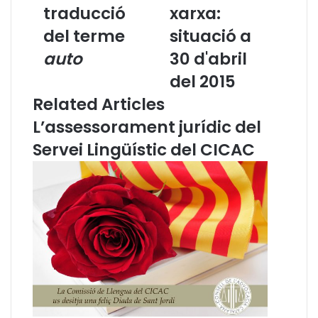
traducció
xarxa:
a
e
l
l
del terme
situació a
à
c
a
auto
a
30 d'abril
l
t
del 2015
a
a
c
l
Related Articles
a
à
L’assessorament jurídic del
r
a
t
l
Servei Lingüístic del CICAC
a
a
:
x
L
a
a
r
t
x
r
a
a
:
d
s
u
i
c
t
c
u