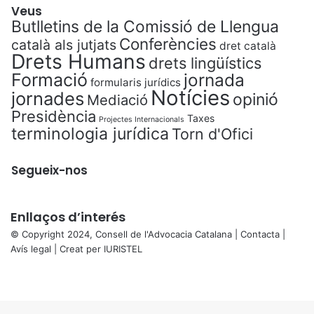
Veus
Butlletins de la Comissió de Llengua
Conferències
català als jutjats
dret català
Drets Humans
drets lingüístics
Formació
jornada
formularis jurídics
Notícies
jornades
opinió
Mediació
Presidència
Taxes
Projectes Internacionals
terminologia jurídica
Torn d'Ofici
Segueix-nos
Enllaços d’interés
© Copyright 2024, Consell de l'Advocacia Catalana |
Contacta
|
Avís legal
| Creat per
IURISTEL
X
Facebook
X
WhatsApp
Telegram
Viber
Back
to