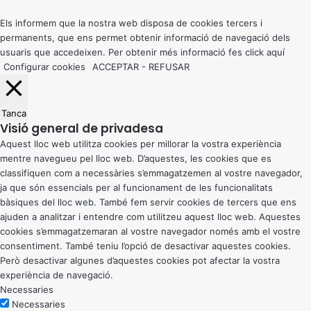
top
button
Els informem que la nostra web disposa de cookies tercers i
permanents, que ens permet obtenir informació de navegació dels
usuaris que accedeixen. Per obtenir més informació fes click
aquí
Configurar cookies
ACCEPTAR
-
REFUSAR
Tanca
Visió general de privadesa
Aquest lloc web utilitza cookies per millorar la vostra experiència
mentre navegueu pel lloc web. D’aquestes, les cookies que es
classifiquen com a necessàries s’emmagatzemen al vostre navegador,
ja que són essencials per al funcionament de les funcionalitats
bàsiques del lloc web. També fem servir cookies de tercers que ens
ajuden a analitzar i entendre com utilitzeu aquest lloc web. Aquestes
cookies s’emmagatzemaran al vostre navegador només amb el vostre
consentiment. També teniu l’opció de desactivar aquestes cookies.
Però desactivar algunes d’aquestes cookies pot afectar la vostra
experiència de navegació.
Necessaries
Necessaries