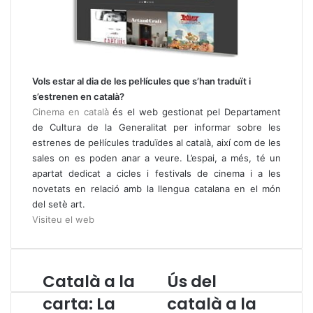
Vols estar al dia de les pel·lícules que s’han traduït i
s’estrenen en català?
Cinema en català
és el web gestionat pel Departament
de Cultura de la Generalitat per informar sobre les
estrenes de pel·lícules traduïdes al català, així com de les
sales on es poden anar a veure. L’espai, a més, té un
apartat dedicat a cicles i festivals de cinema i a les
novetats en relació amb la llengua catalana en el món
del setè art.
Visiteu el web
Català a la
Ús del
C
Ú
a
s
carta: La
català a la
t
d