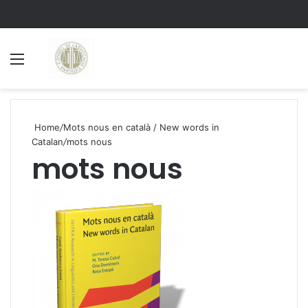
Menu
S
Home
/
Mots nous en català / New words in
Catalan
/
mots nous
mots nous