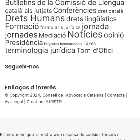
Butlletins de la Comissió de Llengua
Conferències
català als jutjats
dret català
Drets Humans
drets lingüístics
Formació
jornada
formularis jurídics
Notícies
jornades
opinió
Mediació
Presidència
Taxes
Projectes Internacionals
terminologia jurídica
Torn d'Ofici
Segueix-nos
Enllaços d’interés
© Copyright 2024, Consell de l'Advocacia Catalana |
Contacta
|
Avís legal
| Creat per
IURISTEL
X
Back
to
top
button
Els informem que la nostra web disposa de cookies tercers i