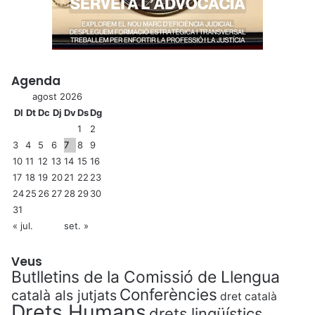
Agenda
agost 2026
Dl
Dt
Dc
Dj
Dv
Ds
Dg
1
2
3
4
5
6
7
8
9
10
11
12
13
14
15
16
17
18
19
20
21
22
23
24
25
26
27
28
29
30
31
« jul.
set. »
Veus
Butlletins de la Comissió de Llengua
Conferències
català als jutjats
dret català
Drets Humans
drets lingüístics