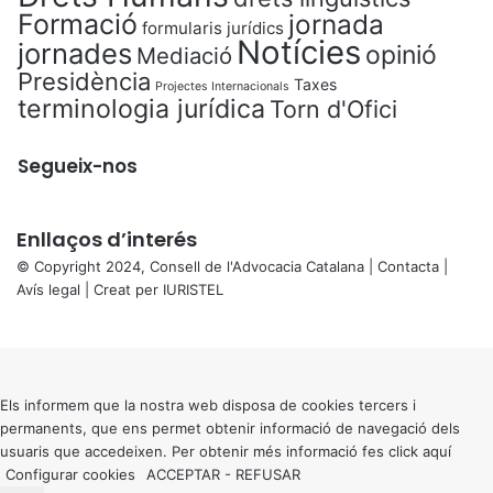
Formació
jornada
formularis jurídics
Notícies
jornades
opinió
Mediació
Presidència
Taxes
Projectes Internacionals
terminologia jurídica
Torn d'Ofici
Segueix-nos
Enllaços d’interés
© Copyright 2024, Consell de l'Advocacia Catalana |
Contacta
|
Avís legal
| Creat per
IURISTEL
X
Back
to
top
button
Els informem que la nostra web disposa de cookies tercers i
permanents, que ens permet obtenir informació de navegació dels
usuaris que accedeixen. Per obtenir més informació fes click
aquí
Configurar cookies
ACCEPTAR
-
REFUSAR