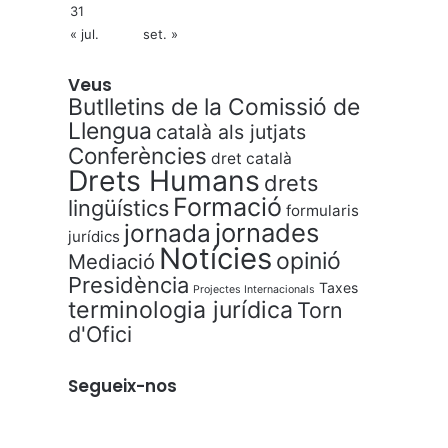
31
« jul.
set. »
Veus
Butlletins de la Comissió de
Llengua
català als jutjats
Conferències
dret català
Drets Humans
drets
Formació
lingüístics
formularis
jornades
jornada
jurídics
Notícies
opinió
Mediació
Presidència
Taxes
Projectes Internacionals
terminologia jurídica
Torn
d'Ofici
Segueix-nos