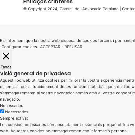
Enllaços d’interés
© Copyright 2024, Consell de l'Advocacia Catalana |
Contac
X
Back
to
top
button
Els informem que la nostra web disposa de cookies tercers i permanent
Configurar cookies
ACCEPTAR
-
REFUSAR
Tanca
Visió general de privadesa
Aquest lloc web utilitza cookies per millorar la vostra experiència me
essencials per al funcionament de les funcionalitats bàsiques del lloc
s’emmagatzemaran al vostre navegador només amb el vostre consentiment
navegació.
Necessaries
Necessaries
Sempre activat
Les cookies necessàries són absolutament essencials perquè el lloc web
web. Aquestes cookies no emmagatzemen cap informació personal.