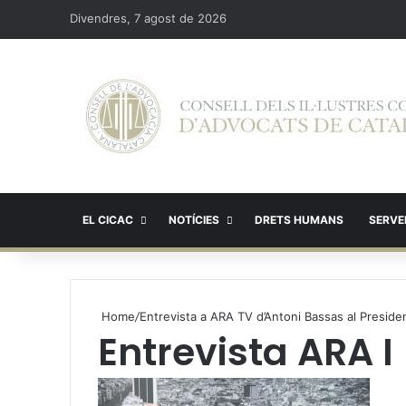
Divendres, 7 agost de 2026
EL CICAC
NOTÍCIES
DRETS HUMANS
SERVEI
Home
/
Entrevista a ARA TV d’Antoni Bassas al Presid
Entrevista ARA I