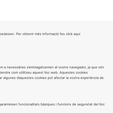
cedeixen. Per obtenir més informació fes click
aquí
 com a necessàries s’emmagatzemen al vostre navegador, ja que són
entendre com utilitzeu aquest lloc web. Aquestes cookies
 algunes d’aquestes cookies pot afectar la vostra experiència de
anteixen funcionalitats bàsiques i funcions de seguretat del lloc