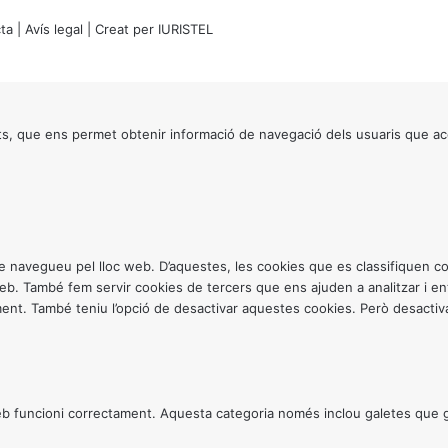
ta
|
Avís legal
| Creat per
IURISTEL
s, que ens permet obtenir informació de navegació dels usuaris que ac
ntre navegueu pel lloc web. D’aquestes, les cookies que es classifiquen
 web. També fem servir cookies de tercers que ens ajuden a analitzar i 
. També teniu l’opció de desactivar aquestes cookies. Però desactivar
 funcioni correctament. Aquesta categoria només inclou galetes que gar