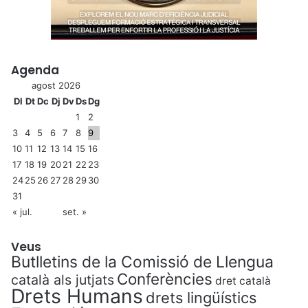
Agenda
agost 2026
Dl
Dt
Dc
Dj
Dv
Ds
Dg
1
2
3
4
5
6
7
8
9
10
11
12
13
14
15
16
17
18
19
20
21
22
23
24
25
26
27
28
29
30
31
« jul.
set. »
Veus
Butlletins de la Comissió de Llengua
Conferències
català als jutjats
dret català
Drets Humans
drets lingüístics