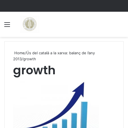
Menu
S
Home
/
Ús del català a la xarxa: balanç de l’any
2013
/
growth
growth