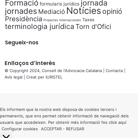
Formació
jornada
formularis jurídics
Notícies
jornades
opinió
Mediació
Presidència
Taxes
Projectes Internacionals
terminologia jurídica
Torn d'Ofici
Segueix-nos
Enllaços d’interés
© Copyright 2024, Consell de l'Advocacia Catalana |
Contacta
|
Avís legal
| Creat per
IURISTEL
X
Back
to
top
button
Els informem que la nostra web disposa de cookies tercers i
permanents, que ens permet obtenir informació de navegació dels
usuaris que accedeixen. Per obtenir més informació fes click
aquí
Configurar cookies
ACCEPTAR
-
REFUSAR