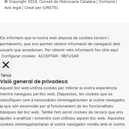
© Copyright 2024, Consell de l'Advocacia Catalana |
Contacta
|
Avís legal
| Creat per
IURISTEL
X
Back
to
top
button
Els informem que la nostra web disposa de cookies tercers i
permanents, que ens permet obtenir informació de navegació dels
usuaris que accedeixen. Per obtenir més informació fes click
aquí
Configurar cookies
ACCEPTAR
-
REFUSAR
Tanca
Visió general de privadesa
Aquest lloc web utilitza cookies per millorar la vostra experiència
mentre navegueu pel lloc web. D’aquestes, les cookies que es
classifiquen com a necessàries s’emmagatzemen al vostre navegador,
ja que són essencials per al funcionament de les funcionalitats
bàsiques del lloc web. També fem servir cookies de tercers que ens
ajuden a analitzar i entendre com utilitzeu aquest lloc web. Aquestes
cookies s’emmagatzemaran al vostre navegador només amb el vostre