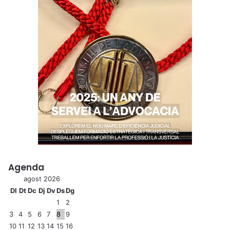
Agenda
agost 2026
Dl
Dt
Dc
Dj
Dv
Ds
Dg
1
2
3
4
5
6
7
8
9
10
11
12
13
14
15
16