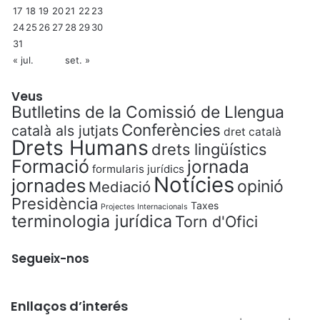
17
18
19
20
21
22
23
24
25
26
27
28
29
30
31
« jul.
set. »
Veus
Butlletins de la Comissió de Llengua
Conferències
català als jutjats
dret català
Drets Humans
drets lingüístics
Formació
jornada
formularis jurídics
Notícies
jornades
opinió
Mediació
Presidència
Taxes
Projectes Internacionals
terminologia jurídica
Torn d'Ofici
Segueix-nos
Enllaços d’interés