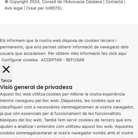
© Copyright 2024, Consell de l'Advocacia Catalana |
Contacta
|
Avís legal
| Creat per
IURISTEL
X
Back
to
top
button
Els informem que la nostra web disposa de cookies tercers i
permanents, que ens permet obtenir informació de navegació dels
usuaris que accedeixen. Per obtenir més informació fes click
aquí
Configurar cookies
ACCEPTAR
-
REFUSAR
Tanca
Visió general de privadesa
Aquest lloc web utilitza cookies per millorar la vostra experiència
mentre navegueu pel lloc web. D’aquestes, les cookies que es
classifiquen com a necessàries s’emmagatzemen al vostre navegador,
ja que són essencials per al funcionament de les funcionalitats
bàsiques del lloc web. També fem servir cookies de tercers que ens
ajuden a analitzar i entendre com utilitzeu aquest lloc web. Aquestes
cookies s’emmagatzemaran al vostre navegador només amb el vostre