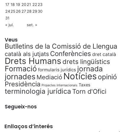
17
18
19
20
21
22
23
24
25
26
27
28
29
30
31
« jul.
set. »
Veus
Butlletins de la Comissió de Llengua
Conferències
català als jutjats
dret català
Drets Humans
drets lingüístics
Formació
jornada
formularis jurídics
Notícies
jornades
opinió
Mediació
Presidència
Taxes
Projectes Internacionals
terminologia jurídica
Torn d'Ofici
Segueix-nos
Enllaços d’interés