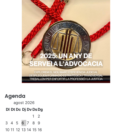
Agenda
agost 2026
Dl
Dt
Dc
Dj
Dv
Ds
Dg
1
2
3
4
5
6
7
8
9
10
11
12
13
14
15
16