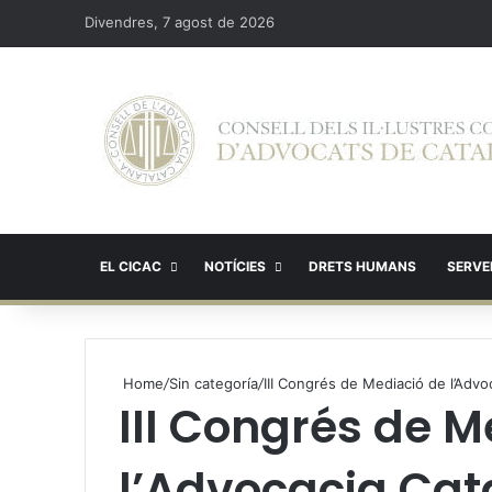
Divendres, 7 agost de 2026
EL CICAC
NOTÍCIES
DRETS HUMANS
SERVEI
Home
/
Sin categoría
/
III Congrés de Mediació de l’Advo
III Congrés de M
l’Advocacia Cat