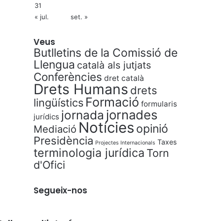
31
« jul.
set. »
Veus
Butlletins de la Comissió de
Llengua
català als jutjats
Conferències
dret català
Drets Humans
drets
Formació
lingüístics
formularis
jornades
jornada
jurídics
Notícies
opinió
Mediació
Presidència
Taxes
Projectes Internacionals
terminologia jurídica
Torn
d'Ofici
Segueix-nos