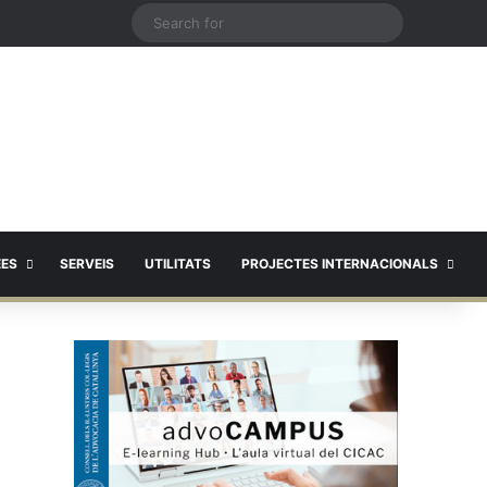
X
Search
for
EES
SERVEIS
UTILITATS
PROJECTES INTERNACIONALS