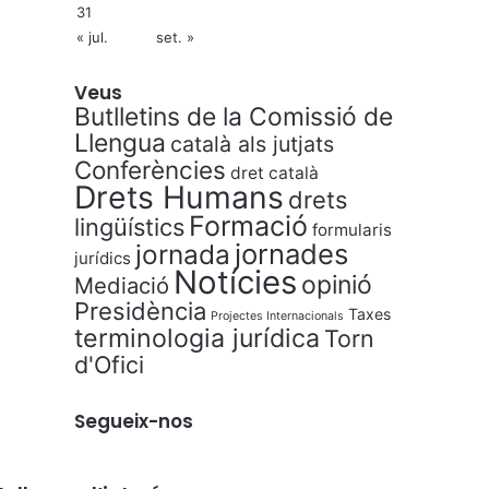
31
« jul.
set. »
Veus
Butlletins de la Comissió de
Llengua
català als jutjats
Conferències
dret català
Drets Humans
drets
Formació
lingüístics
formularis
jornades
jornada
jurídics
Notícies
opinió
Mediació
Presidència
Taxes
Projectes Internacionals
terminologia jurídica
Torn
d'Ofici
Segueix-nos