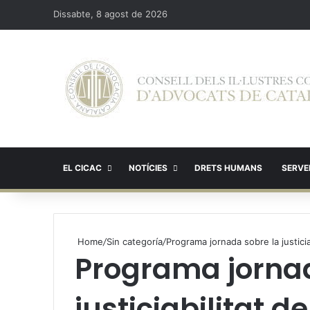
Dissabte, 8 agost de 2026
EL CICAC
NOTÍCIES
DRETS HUMANS
SERVEI
Home
/
Sin categoría
/
Programa jornada sobre la justicia
Programa jornad
justiciabilitat d