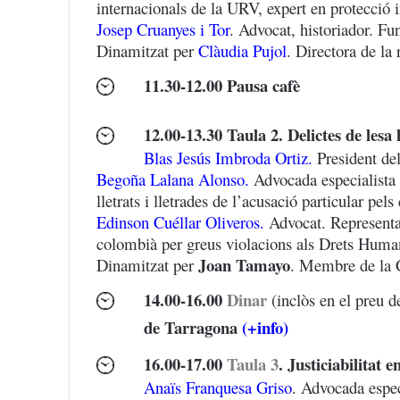
internacionals de la URV, expert en protecció 
Josep Cruanyes i Tor
. Advocat, historiador. Fu
Dinamitzat per
Clàudia Pujol
. Directora de la 
11.30-12.00
Pausa cafè
12.00-13.30 Taula 2. Delictes de lesa h
Blas Jesús Imbroda Ortiz.
President del
Begoña Lalana Alonso.
Advocada especialista 
lletrats i lletrades de l’acusació particular pe
Edinson Cuéllar Oliveros
.
Advocat. Representan
colombià per greus violacions als Drets Huma
Joan Tamayo
Dinamitzat per
. Membre de la 
14.00-16.00
Dinar
(inclòs en el preu d
de Tarragona
(+info)
16.00-17.00
Taula 3
. Justiciabilitat 
Anaïs Franquesa Griso
. Advocada espec