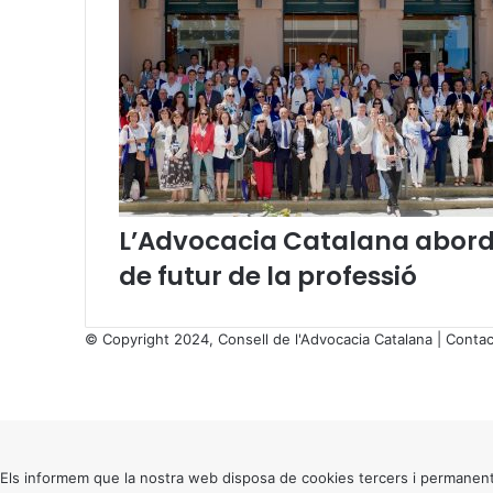
e
p
r
e
s
s
i
ó
.
U
L’Advocacia Catalana aborda
n
a
de futur de la professió
m
i
r
© Copyright 2024, Consell de l'Advocacia Catalana |
Contac
a
X
d
Facebook
X
WhatsApp
Telegram
Viber
a
Back
a
to
l
top
a
button
Els informem que la nostra web disposa de cookies tercers i permanent
n