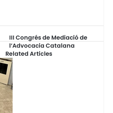
III Congrés de Mediació de
I
I
a
l’Advocacia Catalana
I
Related Articles
C
o
n
g
r
é
s
d
e
M
e
d