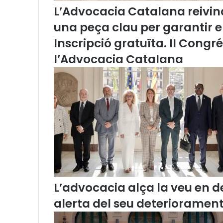
s
L’Advocacia Catalana reivind
e
una peça clau per garantir 
n
c
Inscripció gratuïta. II Congr
i
l’Advocacia Catalana
a
l
s
:
D
o
n
a
:
P
r
e
s
L’advocacia alça la veu en de
ó
alerta del seu deteriorament
i
r