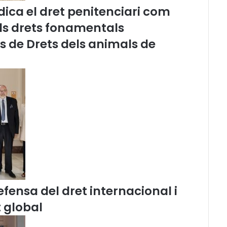
i
ica el dret penitenciari com
a
els drets fonamentals
c
i
és de Drets dels animals de
ó
d
e
l
’
A
d
v
o
c
a
c
i
a
fensa del dret internacional i
C
 global
a
t