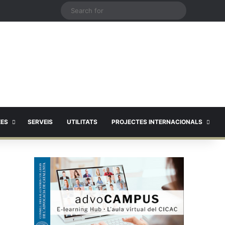
X
Search
for
EES
SERVEIS
UTILITATS
PROJECTES INTERNACIONALS