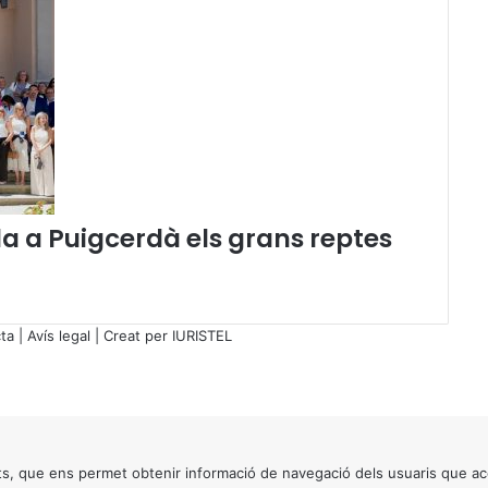
a
l
a
n
a
 a Puigcerdà els grans reptes
ta
|
Avís legal
| Creat per
IURISTEL
s, que ens permet obtenir informació de navegació dels usuaris que ac