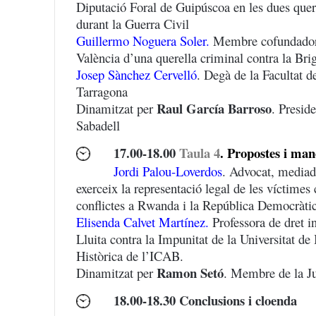
Diputació Foral de Guipúscoa en les dues quere
durant la Guerra Civil
Guillermo Noguera Soler.
Membre cofundador d
València d’una querella criminal contra la Brig
Josep Sànchez Cervelló
. Degà de la Facultat de
Tarragona
Raul García Barroso
Dinamitzat per
. Presid
Sabadell
17.
00
-18.00
Taula 4
. Propostes i man
Jordi Palou-Loverdos
. Advocat, mediad
exerceix la representació legal de les víctimes
conflictes a Rwanda i la República Democràti
Elisenda Calvet Martínez.
Professora de dret in
Lluita contra la Impunitat de la Universitat 
Històrica de l’ICAB.
Ramon Setó
Dinamitzat per
. Membre de la J
18.00-18.30 Conclusions i cloenda