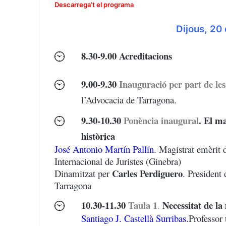
Descarrega’t el programa
Dijous, 20
8.30-9.00 Acreditacions
9
.00-9.30
Inauguració per part de les
l’Advocacia de Tarragona.
9.30-10.30
Ponència inaugural
. El ma
històrica
José Antonio Martín Pallín
.
Magistrat emèrit d
Internacional de Juristes (Ginebra)
Carles Perdiguero
Dinamitzat per
. President
Tarragona
10.30-11.30
Taula 1
Necessitat de la
.
Santiago J. Castellà Surribas.
Professor 