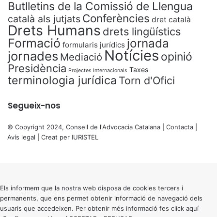
Butlletins de la Comissió de Llengua
Conferències
català als jutjats
dret català
Drets Humans
drets lingüístics
Formació
jornada
formularis jurídics
Notícies
jornades
opinió
Mediació
Presidència
Taxes
Projectes Internacionals
terminologia jurídica
Torn d'Ofici
Segueix-nos
© Copyright 2024, Consell de l'Advocacia Catalana |
Contacta
|
Avís legal
| Creat per
IURISTEL
X
Back
to
top
button
Els informem que la nostra web disposa de cookies tercers i
permanents, que ens permet obtenir informació de navegació dels
usuaris que accedeixen. Per obtenir més informació fes click
aquí