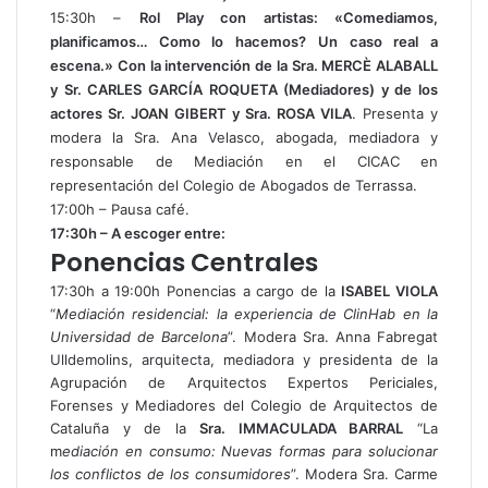
15:30h –
Rol Play con artistas: «Comediamos,
planificamos… Como lo hacemos? Un caso real a
escena.» Con la intervención de la Sra. MERCÈ ALABALL
y Sr. CARLES GARCÍA ROQUETA (Mediadores) y de los
actores Sr. JOAN GIBERT y Sra. ROSA VILA
. Presenta y
modera la Sra. Ana Velasco, abogada, mediadora y
responsable de Mediación en el CICAC en
representación del Colegio de Abogados de Terrassa.
17:00h – Pausa café.
17:30h – A escoger entre:
Ponencias Centrales
17:30h a 19:00h Ponencias a cargo de la
ISABEL VIOLA
“
Mediación residencial: la experiencia de ClinHab en la
Universidad de Barcelona
”. Modera Sra. Anna Fabregat
Ulldemolins, arquitecta, mediadora y presidenta de la
Agrupación de Arquitectos Expertos Periciales,
Forenses y Mediadores del Colegio de Arquitectos de
Cataluña y de la
Sra. IMMACULADA BARRAL
“La
m
ediación en consumo: Nuevas formas para solucionar
los conflictos de los consumidores
”. Modera Sra. Carme