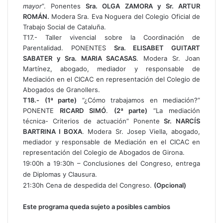
mayor
”. Ponentes
Sra. OLGA ZAMORA y Sr. ARTUR
ROMÁN.
Modera Sra. Eva Noguera del Colegio Oficial de
Trabajo Social de Cataluña.
T17.- Taller vivencial sobre la Coordinación de
Parentalidad. PONENTES
Sra. ELISABET GUITART
SABATER y Sra. MARIA SACASAS
. Modera Sr. Joan
Martínez, abogado, mediador y responsable de
Mediación en el CICAC en representación del Colegio de
Abogados de Granollers.
T18.-
(1ª parte)
“¿Cómo trabajamos en mediación?”
PONENTE
RICARD SIMÓ
.
(2ª parte)
“La mediación
técnica- Criterios de actuación” Ponente
Sr. NARCÍS
BARTRINA I BOXA
. Modera Sr. Josep Viella, abogado,
mediador y responsable de Mediación en el CICAC en
representación del Colegio de Abogados de Girona.
19:00h a 19:30h – Conclusiones del Congreso, entrega
de Diplomas y Clausura.
21:30h Cena de despedida del Congreso.
(Opcional)
Este programa queda sujeto a posibles cambios