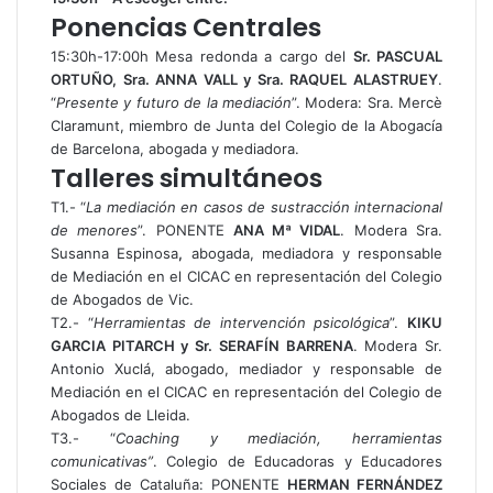
Ponencias Centrales
15:30h-17:00h Mesa redonda a cargo del
Sr. PASCUAL
ORTUÑO, Sra. ANNA VALL y Sra. RAQUEL ALASTRUEY
.
“
Presente y futuro de la mediación
”. Modera: Sra. Mercè
Claramunt, miembro de Junta del Colegio de la Abogacía
de Barcelona, abogada y mediadora.
Talleres simultáneos
T1.- “
La mediación en casos de sustracción internacional
de menores
”. PONENTE
ANA Mª VIDAL
. Modera Sra.
Susanna Espinosa
,
abogada, mediadora y responsable
de Mediación en el CICAC en representación del Colegio
de Abogados de Vic.
T2.- “
Herramientas de intervención psicológica
”.
KIKU
GARCIA PITARCH y Sr. SERAFÍN BARRENA
. Modera Sr.
Antonio Xuclá, abogado, mediador y responsable de
Mediación en el CICAC en representación del Colegio de
Abogados de Lleida.
T3.- “
Coaching y mediación, herramientas
comunicativas”
. Colegio de Educadoras y Educadores
Sociales de Cataluña: PONENTE
HERMAN FERNÁNDEZ