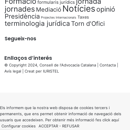
Formació
jornada
formularis jurídics
Notícies
jornades
opinió
Mediació
Presidència
Taxes
Projectes Internacionals
terminologia jurídica
Torn d'Ofici
Segueix-nos
Enllaços d’interés
© Copyright 2024, Consell de l'Advocacia Catalana |
Contacta
|
Avís legal
| Creat per
IURISTEL
X
Facebook
X
WhatsApp
Telegram
Viber
Back
to
top
button
Els informem que la nostra web disposa de cookies tercers i
permanents, que ens permet obtenir informació de navegació dels
usuaris que accedeixen. Per obtenir més informació fes click
aquí
Configurar cookies
ACCEPTAR
-
REFUSAR