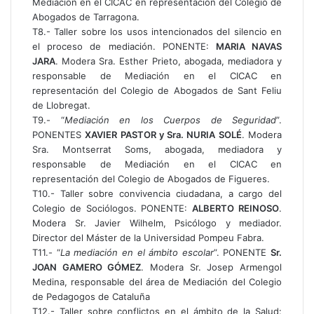
Mediación en el CICAC en representación del Colegio de
Abogados de Tarragona.
T8.- Taller sobre los usos intencionados del silencio en
el proceso de mediación. PONENTE:
MARIA NAVAS
JARA
. Modera Sra. Esther Prieto, abogada, mediadora y
responsable de Mediación en el CICAC en
representación del Colegio de Abogados de Sant Feliu
de Llobregat.
T9.- “
Mediación en los Cuerpos de Seguridad
”.
PONENTES
XAVIER PASTOR y Sra. NURIA SOLÉ
. Modera
Sra. Montserrat Soms, abogada, mediadora y
responsable de Mediación en el CICAC en
representación del Colegio de Abogados de Figueres.
T10.- Taller sobre convivencia ciudadana, a cargo del
Colegio de Sociólogos. PONENTE:
ALBERTO REINOSO
.
Modera Sr. Javier Wilhelm, Psicólogo y mediador.
Director del Máster de la Universidad Pompeu Fabra.
T11.- “
La mediación en el ámbito escolar
”. PONENTE
Sr.
JOAN GAMERO GÓMEZ
. Modera Sr. Josep Armengol
Medina, responsable del área de Mediación del Colegio
de Pedagogos de Cataluña
T12.- Taller sobre conflictos en el ámbito de la Salud: