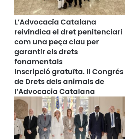
n
l
o
à
u
)
L’Advocacia Catalana
C
o
reivindica el dret penitenciari
n
com una peça clau per
s
e
garantir els drets
l
l
fonamentals
e
Inscripció gratuïta. II Congrés
r
,
de Drets dels animals de
l
l’Advocacia Catalana
’
E
x
c
m
.
S
r