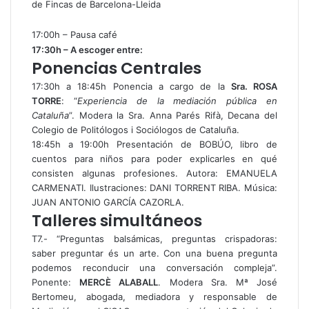
de Fincas de Barcelona-Lleida
17:00h – Pausa café
17:30h – A escoger entre:
Ponencias Centrales
17:30h a 18:45h Ponencia a cargo de la
Sra. ROSA
TORRE
: “
Experiencia de la mediación pública en
Cataluña
”. Modera la Sra. Anna Parés Rifà, Decana del
Colegio de Politólogos i Sociólogos de Cataluña.
18:45h a 19:00h Presentación de BOBÚO, libro de
cuentos para niños para poder explicarles en qué
consisten algunas profesiones. Autora: EMANUELA
CARMENATI. Ilustraciones: DANI TORRENT RIBA. Música:
JUAN ANTONIO GARCÍA CAZORLA.
Talleres simultáneos
T7.- “Preguntas balsámicas, preguntas crispadoras:
saber preguntar és un arte. Con una buena pregunta
podemos reconducir una conversación compleja”.
Ponente:
MERCÈ ALABALL
. Modera Sra. Mª José
Bertomeu, abogada, mediadora y responsable de