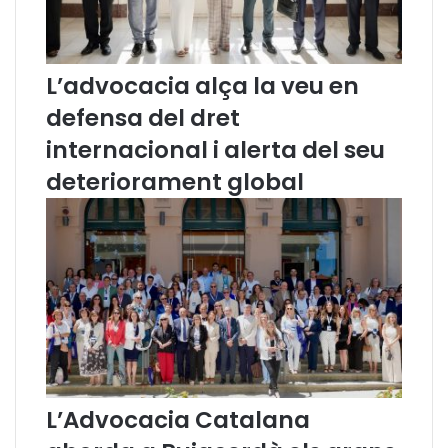
.
M
a
L’advocacia alça la veu en
n
u
defensa del dret
e
l
internacional i alerta del seu
H
deteriorament global
e
r
n
á
n
d
e
z
M
a
r
L’Advocacia Catalana
t
í