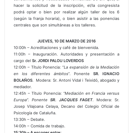
hacer la solicitud de la inscripción, el/la congresista
podrá optar o bien por realizar algún taller de los 6
(según la franja horaria), o bien asistir a las ponencias
centrales que son simultáneas a los talleres.
JUEVES, 10 DE MARZO DE 2016
10:00h – Acreditaciones y café de bienvenida.
11:00h – Inauguración. Autoridades y presentación a
cargo del
Sr. JORDI PALOU LOVERDOS
12:00h – Título Ponencia: “
La expansión de la Mediación
en los diferentes ámbitos
”. Ponente
SR. IGNACIO
BOLAÑOS
. Modera: Sr. Antoni Vidal i Teixidó, abogado y
mediador.
12:45h – Título Ponencia:
“Mediación en Francia versus
Europa”.
Ponente
SR. JACQUES FAGET
.
Modera: Sr.
Josep Vilajoana Celaya, Decano del Colegio Oficial de
Psicología de Cataluña.
13:30h – Debate.
14:00h – Comida de trabajo.
15:30h – A escoger entre: