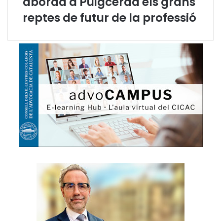
aborda a Puigcerdà els grans
n
reptes de futur de la professió