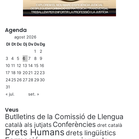
Agenda
agost 2026
Dl
Dt
Dc
Dj
Dv
Ds
Dg
1
2
3
4
5
6
7
8
9
10
11
12
13
14
15
16
17
18
19
20
21
22
23
24
25
26
27
28
29
30
31
« jul.
set. »
Veus
Butlletins de la Comissió de Llengua
Conferències
català als jutjats
dret català
Drets Humans
drets lingüístics