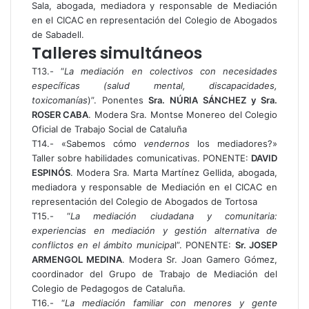
Sala, abogada, mediadora y responsable de Mediación
en el CICAC en representación del Colegio de Abogados
de Sabadell.
Talleres simultáneos
T13.- “
La mediación en colectivos con necesidades
específicas (salud mental, discapacidades,
toxicomanías
)”. Ponentes
Sra. NÚRIA SÁNCHEZ y Sra.
ROSER CABA
. Modera Sra. Montse Monereo del Colegio
Oficial de Trabajo Social de Cataluña
T14.- «Sabemos cómo
vendernos
los mediadores?»
Taller sobre habilidades comunicativas. PONENTE:
DAVID
ESPINÓS
. Modera Sra. Marta Martínez Gellida, abogada,
mediadora y responsable de Mediación en el CICAC en
representación del Colegio de Abogados de Tortosa
T15.- “
La mediación ciudadana y comunitaria:
experiencias en mediación y gestión alternativa de
conflictos en el ámbito municipa
l”. PONENTE:
Sr. JOSEP
ARMENGOL MEDINA
. Modera Sr. Joan Gamero Gómez,
coordinador del Grupo de Trabajo de Mediación del
Colegio de Pedagogos de Cataluña.
T16.- “
La mediación familiar con menores y gente