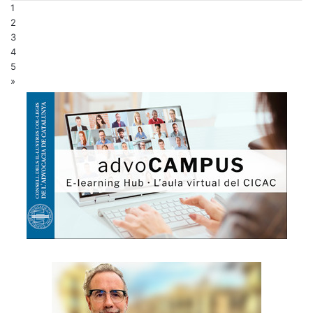
1
2
3
4
5
»