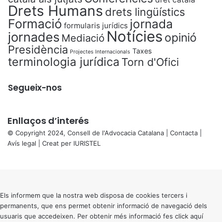
Drets Humans
drets lingüístics
Formació
jornada
formularis jurídics
Notícies
jornades
opinió
Mediació
Presidència
Taxes
Projectes Internacionals
terminologia jurídica
Torn d'Ofici
Segueix-nos
Enllaços d’interés
© Copyright 2024, Consell de l'Advocacia Catalana |
Contacta
|
Avís legal
| Creat per
IURISTEL
X
Back
to
top
button
Els informem que la nostra web disposa de cookies tercers i
permanents, que ens permet obtenir informació de navegació dels
usuaris que accedeixen. Per obtenir més informació fes click
aquí