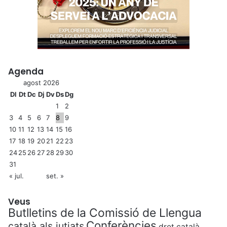
Agenda
agost 2026
Dl
Dt
Dc
Dj
Dv
Ds
Dg
1
2
3
4
5
6
7
8
9
10
11
12
13
14
15
16
17
18
19
20
21
22
23
24
25
26
27
28
29
30
31
« jul.
set. »
Veus
Butlletins de la Comissió de Llengua
Conferències
català als jutjats
dret català