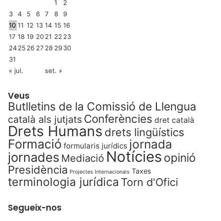
1
2
3
4
5
6
7
8
9
10
11
12
13
14
15
16
17
18
19
20
21
22
23
24
25
26
27
28
29
30
31
« jul.
set. »
Veus
Butlletins de la Comissió de Llengua
Conferències
català als jutjats
dret català
Drets Humans
drets lingüístics
Formació
jornada
formularis jurídics
Notícies
jornades
opinió
Mediació
Presidència
Taxes
Projectes Internacionals
terminologia jurídica
Torn d'Ofici
Segueix-nos