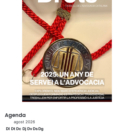
Agenda
agost 2026
Dl
Dt
Dc
Dj
Dv
Ds
Dg