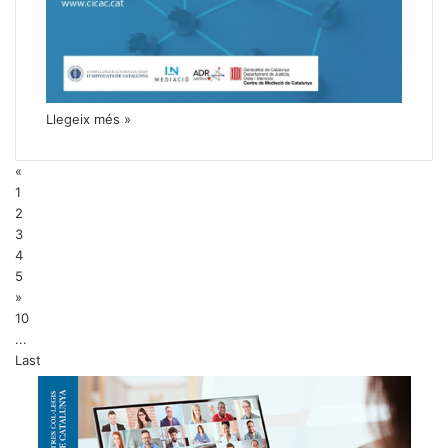
Llegeix més »
«
1
2
3
4
5
»
10
...
Last