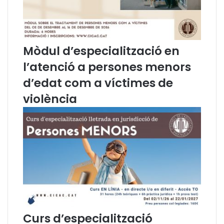
,
v
d
o
e
c
2
a
Mòdul d’especialització en
0
c
d
i
l’atenció a persones menors
e
a
d’edat com a víctimes de
f
j
e
o
violència
b
v
r
e
e
r
,
r
e
g
u
l
a
Curs d’especialització
d