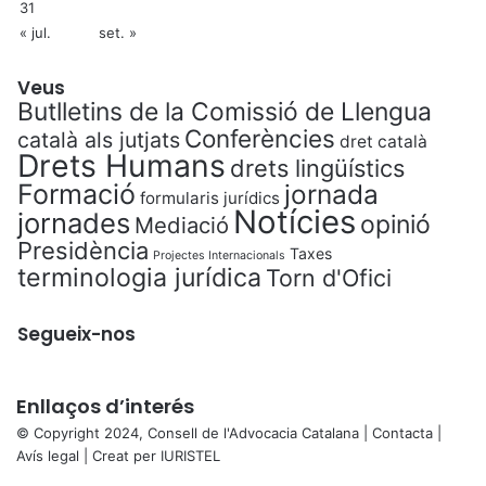
r
31
r
« jul.
set. »
u
p
Veus
c
Butlletins de la Comissió de Llengua
i
Conferències
català als jutjats
dret català
ó
Drets Humans
drets lingüístics
,
Formació
jornada
i
formularis jurídics
s
Notícies
jornades
opinió
Mediació
e
Presidència
Taxes
g
Projectes Internacionals
terminologia jurídica
Torn d'Ofici
o
n
s
Segueix-nos
l
a
l
Enllaços d’interés
l
© Copyright 2024, Consell de l'Advocacia Catalana |
Contacta
|
e
Avís legal
| Creat per
IURISTEL
i
X
l