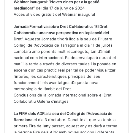
Webinar inaugural: “Noves eines per a la gestió
mediadora”
del dia 17 de juny de 2024
Accés al vídeo gratuït del Webinar inaugural
Jornada Formativa sobre Dret Col·laboratiu: “El Dret
Col·laboratiu: una nova perspectiva en l’aplicació del
Dret”.
Aquesta Jornada tindrà lloc a la seu de l’Il·lustre
Col·legi de l’Advocacia de Tarragona el dia 11 de juliol i
comptarà amb ponents molt reconeguts, tan d’àmbit
nacional com internacional. Es desenvoluparà durant el
matí i la tarda a través de diverses taules i la posada en
escena d’un cas pràctic real per tal de poder visualitzar
l’interès, les característiques principals del seu
funcionament i els avantatges d’aquesta nova
metodologia de l’àmbit del Dret.
Conclusions de la jornada Internacional sobre el Dret
Col·laboratiu
Galeria d’imatges
La FIRA dels ADR a la seu del Col·legi de l’Advocacia de
Barcelona
el dia 3 d’octubre. Donat l’èxit que va tenir la
primera Fira de l’any passat, aquest any es durà a terme
la Segona Fira dels ADR amb noves accions i diferents