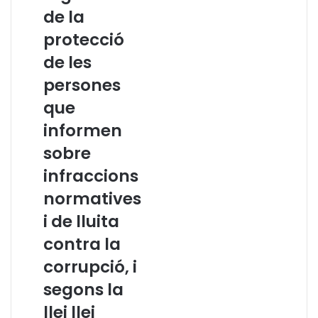
:
e
de la
C
r
protecció
a
i
n
è
de les
a
n
persones
l
c
s
i
que
d
e
informen
e
s
d
i
sobre
e
b
infraccions
n
o
ú
n
normatives
n
e
i de lluita
c
s
i
p
contra la
a
r
corrupció, i
.
à
A
c
segons la
n
t
llei llei
à
i