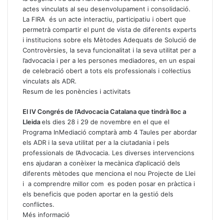
actes vinculats al seu desenvolupament i consolidació.
La FIRA és un acte interactiu, participatiu i obert que
permetrà compartir el punt de vista de diferents experts
i institucions sobre els Mètodes Adequats de Solució de
Controvèrsies, la seva funcionalitat i la seva utilitat per a
l’advocacia i per a les persones mediadores, en un espai
de celebració obert a tots els professionals i col·lectius
vinculats als ADR.
Resum de les ponències i activitats
El IV Congrés de l’Advocacia Catalana que tindrà lloc a
Lleida
els dies 28 i 29 de novembre en el que el
Programa InMediació comptarà amb 4 Taules per abordar
els ADR i la seva utilitat per a la ciutadania i pels
professionals de l’Advocacia. Les diverses intervencions
ens ajudaran a conèixer la mecànica d’aplicació dels
diferents mètodes que menciona el nou Projecte de Llei
i a comprendre millor com es poden posar en pràctica i
els beneficis que poden aportar en la gestió dels
conflictes.
Més informació