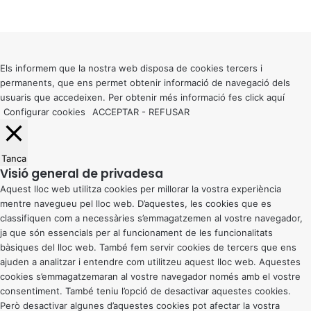
Facebook
X
WhatsApp
Telegram
Viber
l
Back
e
to
i
top
1
button
Els informem que la nostra web disposa de cookies tercers i
0
permanents, que ens permet obtenir informació de navegació dels
/
usuaris que accedeixen. Per obtenir més informació fes click
aquí
2
Configurar cookies
ACCEPTAR
-
REFUSAR
0
1
0
Tanca
,
Visió general de privadesa
2
8
Aquest lloc web utilitza cookies per millorar la vostra experiència
d
mentre navegueu pel lloc web. D’aquestes, les cookies que es
’
classifiquen com a necessàries s’emmagatzemen al vostre navegador,
a
ja que són essencials per al funcionament de les funcionalitats
b
bàsiques del lloc web. També fem servir cookies de tercers que ens
r
ajuden a analitzar i entendre com utilitzeu aquest lloc web. Aquestes
i
cookies s’emmagatzemaran al vostre navegador només amb el vostre
l
consentiment. També teniu l’opció de desactivar aquestes cookies.
,
Però desactivar algunes d’aquestes cookies pot afectar la vostra