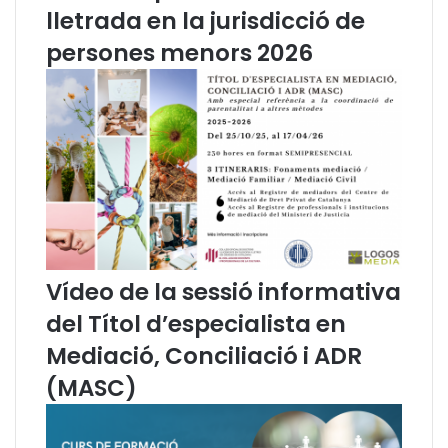
o
lletrada en la jurisdicció de
r
persones menors 2026
a
d
e
l
a
p
r
o
t
e
c
Vídeo de la sessió informativa
c
i
del Títol d’especialista en
ó
Mediació, Conciliació i ADR
d
e
(MASC)
l
e
s