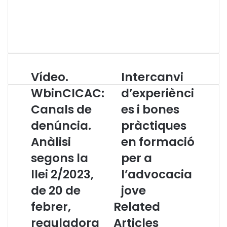
Vídeo.
Intercanvi
V
I
í
n
WbinCICAC:
d’experiènci
d
t
Canals de
es i bones
e
e
o
r
denúncia.
pràctiques
.
c
W
Anàlisi
a
en formació
b
n
segons la
per a
i
v
n
i
llei 2/2023,
l’advocacia
C
d
de 20 de
jove
I
’
C
e
febrer,
Related
A
x
reguladora
Articles
C
p