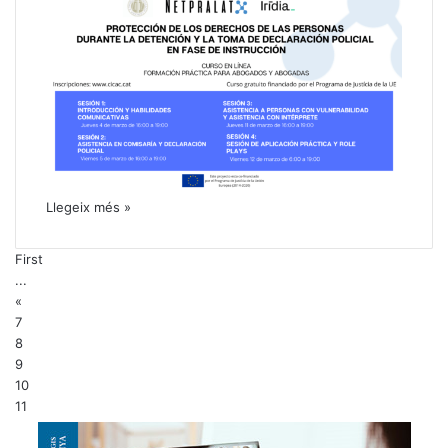
Llegeix més »
First
...
«
7
8
9
10
11