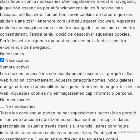
classifiquen com a necessàries s’emmagatzemen al vostre navegador,
ja que són essencials per al funcionament de les funcionalitats
bàsiques del lloc web. També fem servir cookies de tercers que ens
ajuden a analitzar i entendre com utilitzeu aquest lloc web. Aquestes
cookies s’emmagatzemaran al vostre navegador només amb el vostre
consentiment. També teniu l’opció de desactivar aquestes cookies.
Però desactivar algunes d’aquestes cookies pot afectar la vostra
experiència de navegació.
Necessaries
Necessaries
Sempre activat
Les cookies necessàries són absolutament essencials perquè el lloc
web funcioni correctament. Aquesta categoria només inclou galetes
que garanteixen funcionalitats bàsiques i funcions de seguretat del lloc
web. Aquestes cookies no emmagatzemen cap informació personal.
No necessaries
No necessaries
Totes les cookiesque poden no ser especialment necessàries perquè
el lloc web funcioni i s’utilitzen específicament per recopilar dades
personals de l’usuari a través d’anàlisis, anuncis i altres continguts
incrustats s’anomenen cookies no necessàries. És obligatori obtenir el
consentiment de l\'usuari abans d\'executar aquestes cookies al vostre