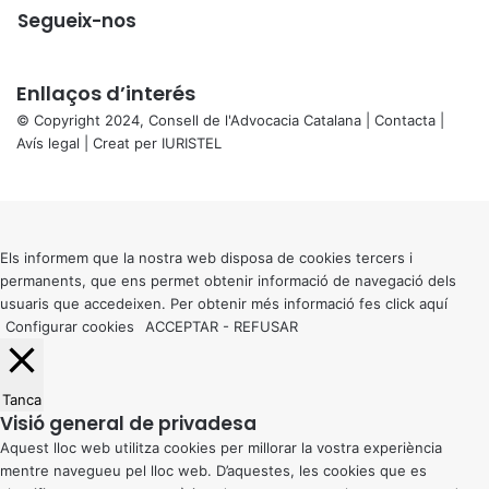
Segueix-nos
Enllaços d’interés
© Copyright 2024, Consell de l'Advocacia Catalana |
Contacta
|
Avís legal
| Creat per
IURISTEL
X
Back
to
top
button
Els informem que la nostra web disposa de cookies tercers i
permanents, que ens permet obtenir informació de navegació dels
usuaris que accedeixen. Per obtenir més informació fes click
aquí
Configurar cookies
ACCEPTAR
-
REFUSAR
Tanca
Visió general de privadesa
Aquest lloc web utilitza cookies per millorar la vostra experiència
mentre navegueu pel lloc web. D’aquestes, les cookies que es