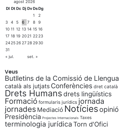
agost 2026
Dl
Dt
Dc
Dj
Dv
Ds
Dg
1
2
3
4
5
6
7
8
9
10
11
12
13
14
15
16
17
18
19
20
21
22
23
24
25
26
27
28
29
30
31
« jul.
set. »
Veus
Butlletins de la Comissió de Llengua
Conferències
català als jutjats
dret català
Drets Humans
drets lingüístics
Formació
jornada
formularis jurídics
Notícies
jornades
opinió
Mediació
Presidència
Taxes
Projectes Internacionals
terminologia jurídica
Torn d'Ofici