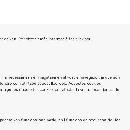
cedeixen. Per obtenir més informació fes click
aquí
 com a necessàries s’emmagatzemen al vostre navegador, ja que són
entendre com utilitzeu aquest lloc web. Aquestes cookies
 algunes d’aquestes cookies pot afectar la vostra experiència de
anteixen funcionalitats bàsiques i funcions de seguretat del lloc