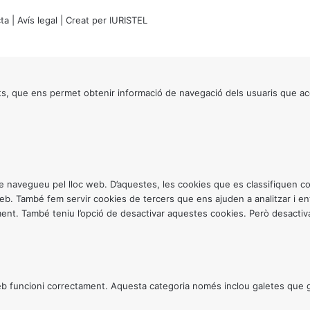
ta
|
Avís legal
| Creat per
IURISTEL
s, que ens permet obtenir informació de navegació dels usuaris que ac
ntre navegueu pel lloc web. D’aquestes, les cookies que es classifiquen
 web. També fem servir cookies de tercers que ens ajuden a analitzar i 
. També teniu l’opció de desactivar aquestes cookies. Però desactivar
 funcioni correctament. Aquesta categoria només inclou galetes que gar