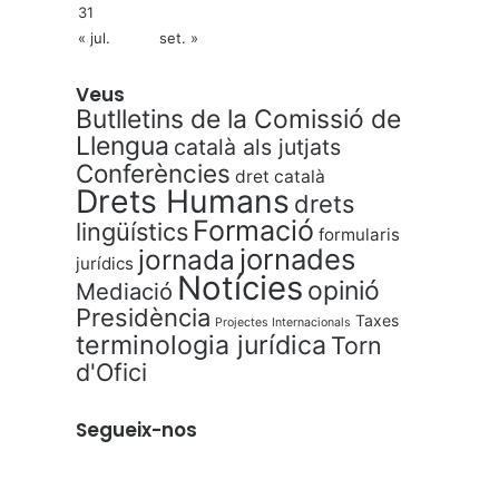
31
« jul.
set. »
Veus
Butlletins de la Comissió de
Llengua
català als jutjats
Conferències
dret català
Drets Humans
drets
Formació
lingüístics
formularis
jornades
jornada
jurídics
Notícies
opinió
Mediació
Presidència
Taxes
Projectes Internacionals
terminologia jurídica
Torn
d'Ofici
Segueix-nos