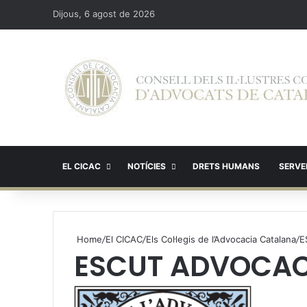
Dijous, 6 agost de 2026
EL CICAC
NOTÍCIES
DRETS HUMANS
SERVEI
Home
/
El CICAC
/
Els Col·legis de l’Advocacia Catalana
/
E
ESCUT ADVOCACI