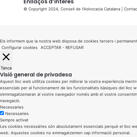
Enllaços d’interés
© Copyright 2024, Consell de l'Advocacia Catalana |
Contac
X
Back
to
top
button
Els informem que la nostra web disposa de cookies tercers i permanent
Configurar cookies
ACCEPTAR
-
REFUSAR
Tanca
Visió general de privadesa
Aquest lloc web utilitza cookies per millorar la vostra experiència me
essencials per al funcionament de les funcionalitats bàsiques del lloc
s’emmagatzemaran al vostre navegador només amb el vostre consentiment
navegació.
Necessaries
Necessaries
Sempre activat
Les cookies necessàries són absolutament essencials perquè el lloc web
web. Aquestes cookies no emmagatzemen cap informació personal.