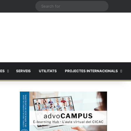
X
Search
for
EES
SERVEIS
UTILITATS
PROJECTES INTERNACIONALS