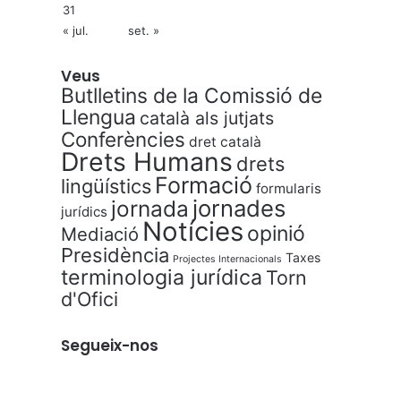
31
« jul.
set. »
Veus
Butlletins de la Comissió de
Llengua
català als jutjats
Conferències
dret català
Drets Humans
drets
Formació
lingüístics
formularis
jornades
jornada
jurídics
Notícies
opinió
Mediació
Presidència
Taxes
Projectes Internacionals
terminologia jurídica
Torn
d'Ofici
Segueix-nos