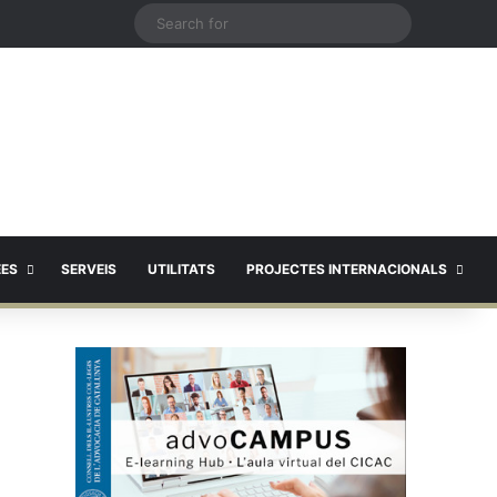
X
Search
for
EES
SERVEIS
UTILITATS
PROJECTES INTERNACIONALS