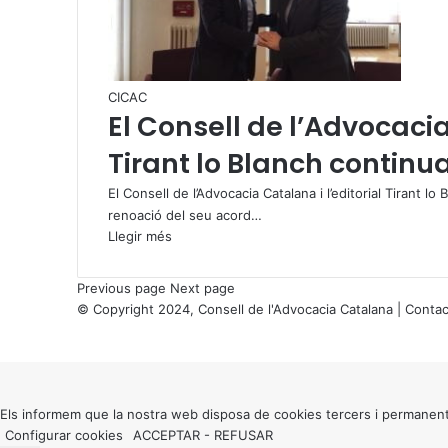
CICAC
El Consell de l’Advocacia
Tirant lo Blanch continu
El Consell de l’Advocacia Catalana i l’editorial Tirant l
renoació del seu acord…
Llegir més
Previous page
Next page
© Copyright 2024, Consell de l'Advocacia Catalana |
Contac
X
Back
to
top
button
Els informem que la nostra web disposa de cookies tercers i permanent
Configurar cookies
ACCEPTAR
-
REFUSAR