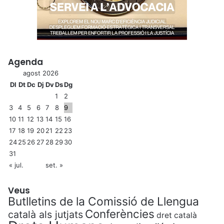
Agenda
agost 2026
Dl
Dt
Dc
Dj
Dv
Ds
Dg
1
2
3
4
5
6
7
8
9
10
11
12
13
14
15
16
17
18
19
20
21
22
23
24
25
26
27
28
29
30
31
« jul.
set. »
Veus
Butlletins de la Comissió de Llengua
Conferències
català als jutjats
dret català