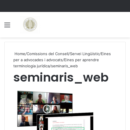
Menu
S
Home
/
Comissions del Consell
/
Servei Lingüístic
/
Eines
per a advocades i advocats
/
Eines per aprendre
terminologia jurídica
/
seminaris_web
seminaris_web