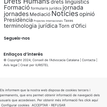
Drets Humans
drets lingüístics
Formació
jornada
formularis jurídics
Notícies
jornades
opinió
Mediació
Presidència
Taxes
Projectes Internacionals
terminologia jurídica
Torn d'Ofici
Segueix-nos
Enllaços d’interés
© Copyright 2024, Consell de l'Advocacia Catalana |
Contacta
|
Avís legal
| Creat per
IURISTEL
X
Back
to
top
button
Els informem que la nostra web disposa de cookies tercers i
permanents, que ens permet obtenir informació de navegació dels
usuaris que accedeixen. Per obtenir més informació fes click
aquí
Configurar cookies
ACCEPTAR
-
REFUSAR