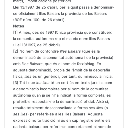
març), i modificacions posteriors.
Llei 13/1997, de 25 d’abril, per la qual passa a denominar-
se oficialment Illes Balears la província de les Balears
(BOE núm. 100, de 26 d’abril).
Notes
[1]
A més, des de 1997 l’única província que constitueix
la comunitat autònoma rep el mateix nom: Illes Balears
(Llei 13/1997, de 25 d’abril).
[2]
No hem de confondre
Illes Balears
(que és la
denominació de la comunitat autònoma i de la província)
amb
illes Balears
, que és el nom de l’arxipèlag. En
aquesta denominació, pròpia de l’àmbit de la geografia
física,
illes
és un genèric i, per tant, du minúscula inicial.
[3]
Tot i que
les Illes
té un cert ús en texts jurídics com
a denominació incompleta per al nom de la comunitat
autònoma quan ja se n’ha indicat la forma completa, és
preferible respectar-ne la denominació oficial. Això sí,
resulta totalment desaconsellada la forma
ses Illes
(o
ses illes
) per referir-se a les Illes Balears. Aquesta
expressió no té tradició ni ús en cap registre entre els
parlants balears per referir-se concretament al nom de