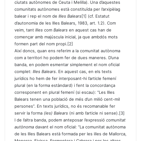
ciutats autònomes de Ceuta i Melilla). Una d’aquestes
comunitats autònomes està constituïda per l’arxipèlag
balear i rep el nom de
Illes Balears
[1]
(cf. Estatut
d’autonomia de les Illes Balears, 1983, art. 1.2). Com
veim, tant
Illes
com
Balears
en aquest cas han de
començar amb majúscula inicial, ja que ambdós mots
formen part del nom propi.
[2]
Així doncs, quan ens referim a la comunitat autònoma
com a territori ho podem fer de dues maneres. D’una
banda, en podem esmentar simplement el nom oficial
complet:
Illes Balears
. En aquest cas, en els texts
jurídics ho hem de fer interposant-hi l’article femení
plural (en la forma estàndard) i fent la concordança
corresponent en plural femení (si escau): “Les Illes
Balears tenen una població de més d’un milió cent-mil
persones”. En texts jurídics, no és recomanable fer
servir la forma
(les) Balears
(ni amb l’article ni sense).
[3]
I de l’altra banda, podem anteposar l’expressió
comunitat
autònoma
davant el nom oficial: “La comunitat autònoma
de les Illes Balears està formada per les illes de Mallorca,
Menorca, Eivissa, Formentera i Cabrera i per les altres