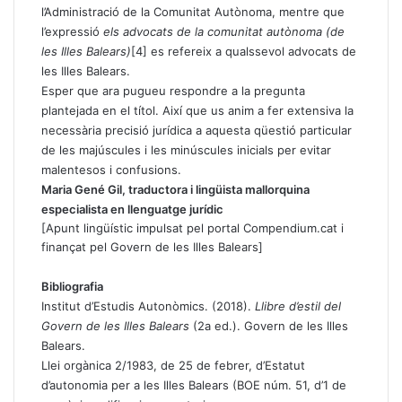
l’Administració de la Comunitat Autònoma, mentre que
l’expressió
els advocats de la comunitat autònoma (de
les Illes Balears)
[4]
es refereix a qualssevol advocats de
les Illes Balears.
Esper que ara pugueu respondre a la pregunta
plantejada en el títol. Així que us anim a fer extensiva la
necessària precisió jurídica a aquesta qüestió particular
de les majúscules i les minúscules inicials per evitar
malentesos i confusions.
Maria Gené Gil
, traductora i lingüista mallorquina
especialista en llenguatge jurídic
[Apunt lingüístic impulsat pel portal Compendium.cat i
finançat pel Govern de les Illes Balears]
Bibliografia
Institut d’Estudis Autonòmics. (2018).
Llibre d’estil del
Govern de les Illes Balears
(2a ed.). Govern de les Illes
Balears.
Llei orgànica 2/1983, de 25 de febrer, d’Estatut
d’autonomia per a les Illes Balears (BOE núm. 51, d’1 de