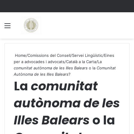
Menu
S
Home
/
Comissions del Consell
/
Servei Lingüístic
/
Eines
per a advocades i advocats
/
Català a la Carta
/
La
comunitat autònoma de les Illes Balears
o la
Comunitat
Autònoma de les Illes Balears
?
La
comunitat
autònoma de les
Illes Balears
o la