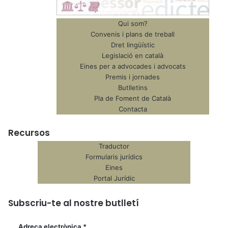
Qui som?
Convenis i plans de treball
Dret lingüístic
Legislació en català
Eines per a advocades i advocats
Premis i jornades
Butlletins
Pla de Foment de Català
Contacta
Recursos
Traductor
Formularis jurídics
Eines
Portal Jurídic
Subscriu-te al nostre butlletí
Adreça electrònica
*