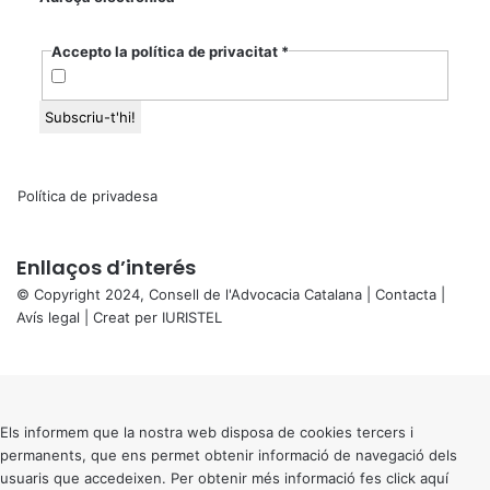
Accepto la política de privacitat
*
Política de privadesa
Enllaços d’interés
© Copyright 2024, Consell de l'Advocacia Catalana |
Contacta
|
Avís legal
| Creat per
IURISTEL
X
Back
to
top
button
Els informem que la nostra web disposa de cookies tercers i
permanents, que ens permet obtenir informació de navegació dels
usuaris que accedeixen. Per obtenir més informació fes click
aquí