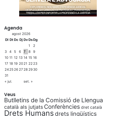
Agenda
agost 2026
Dl
Dt
Dc
Dj
Dv
Ds
Dg
1
2
3
4
5
6
7
8
9
10
11
12
13
14
15
16
17
18
19
20
21
22
23
24
25
26
27
28
29
30
31
« jul.
set. »
Veus
Butlletins de la Comissió de Llengua
Conferències
català als jutjats
dret català
Drets Humans
drets lingüístics