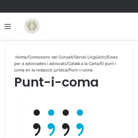
Menu
S
Home
/
Comissions del Consell
/
Servei Lingüístic
/
Eines
per a advocades i advocats
/
Català a la Carta
/
El punt i
coma en la redacció jurídica
/
Punt-i-coma
Punt-i-coma