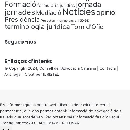
Formació
jornada
formularis jurídics
Notícies
jornades
opinió
Mediació
Presidència
Taxes
Projectes Internacionals
terminologia jurídica
Torn d'Ofici
Segueix-nos
Enllaços d’interés
© Copyright 2024, Consell de l'Advocacia Catalana |
Contacta
|
Avís legal
| Creat per
IURISTEL
X
Back
to
top
button
Els informem que la nostra web disposa de cookies tercers i
permanents, que ens permet obtenir informació de navegació dels
usuaris que accedeixen. Per obtenir més informació fes click
aquí
Configurar cookies
ACCEPTAR
-
REFUSAR