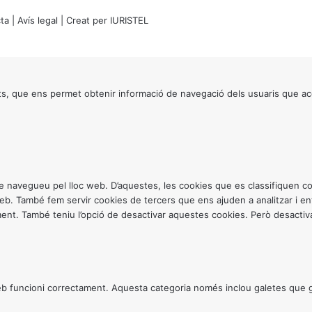
ta
|
Avís legal
| Creat per
IURISTEL
s, que ens permet obtenir informació de navegació dels usuaris que ac
ntre navegueu pel lloc web. D’aquestes, les cookies que es classifiquen
 web. També fem servir cookies de tercers que ens ajuden a analitzar i 
. També teniu l’opció de desactivar aquestes cookies. Però desactivar
 funcioni correctament. Aquesta categoria només inclou galetes que gar