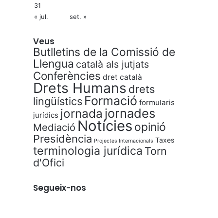
31
« jul.
set. »
Veus
Butlletins de la Comissió de
Llengua
català als jutjats
Conferències
dret català
Drets Humans
drets
Formació
lingüístics
formularis
jornades
jornada
jurídics
Notícies
opinió
Mediació
Presidència
Taxes
Projectes Internacionals
terminologia jurídica
Torn
d'Ofici
Segueix-nos