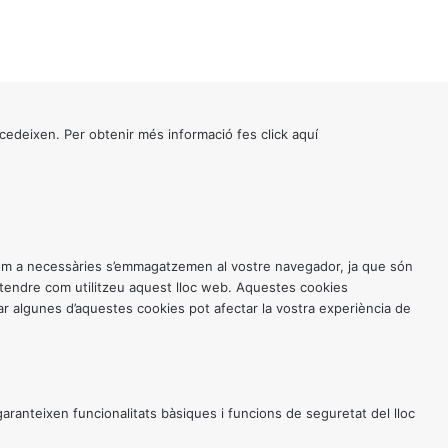
cedeixen. Per obtenir més informació fes click
aquí
 com a necessàries s’emmagatzemen al vostre navegador, ja que són
entendre com utilitzeu aquest lloc web. Aquestes cookies
 algunes d’aquestes cookies pot afectar la vostra experiència de
anteixen funcionalitats bàsiques i funcions de seguretat del lloc