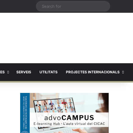
X
Search
for
EES
SERVEIS
UTILITATS
PROJECTES INTERNACIONALS