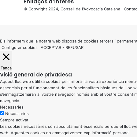
Enllaços d’interés
© Copyright 2024, Consell de l'Advocacia Catalana |
Contac
X
Back
to
top
button
Els informem que la nostra web disposa de cookies tercers i permanent
Configurar cookies
ACCEPTAR
-
REFUSAR
Tanca
Visió general de privadesa
Aquest lloc web utilitza cookies per millorar la vostra experiència me
essencials per al funcionament de les funcionalitats bàsiques del lloc
s’emmagatzemaran al vostre navegador només amb el vostre consentiment
navegació.
Necessaries
Necessaries
Sempre activat
Les cookies necessàries són absolutament essencials perquè el lloc web
web. Aquestes cookies no emmagatzemen cap informació personal.