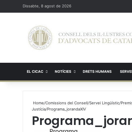
Dissabte, 8 agost de 2026
EL CICAC
NOTÍCIES
DRETS HUMANS
SERVEI
Home
/
Comissions del Consell
/
Servei Lingüístic
/
Premis
Justícia
/
Programa_jorandaXIV
Programa_jora