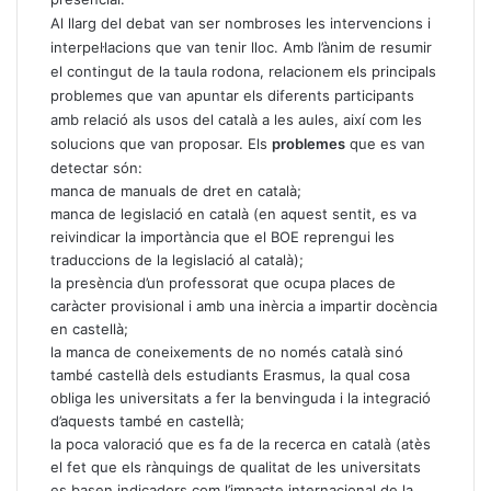
Al llarg del debat van ser nombroses les intervencions i
interpel·lacions que van tenir lloc. Amb l’ànim de resumir
el contingut de la taula rodona, relacionem els principals
problemes que van apuntar els diferents participants
amb relació als usos del català a les aules, així com les
solucions que van proposar. Els
problemes
que es van
detectar són:
manca de manuals de dret en català;
manca de legislació en català (en aquest sentit, es va
reivindicar la importància que el BOE reprengui les
traduccions de la legislació al català);
la presència d’un professorat que ocupa places de
caràcter provisional i amb una inèrcia a impartir docència
en castellà;
la manca de coneixements de no només català sinó
també castellà dels estudiants Erasmus, la qual cosa
obliga les universitats a fer la benvinguda i la integració
d’aquests també en castellà;
la poca valoració que es fa de la recerca en català (atès
el fet que els rànquings de qualitat de les universitats
es basen indicadors com l’impacte internacional de la