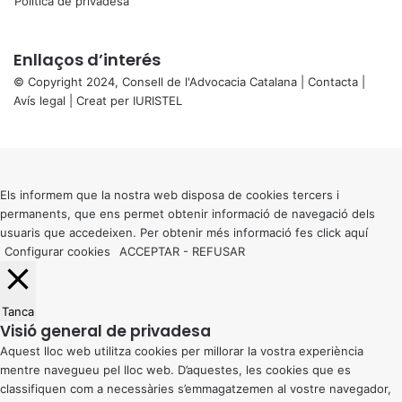
Política de privadesa
Enllaços d’interés
© Copyright 2024, Consell de l'Advocacia Catalana |
Contacta
|
Avís legal
| Creat per
IURISTEL
X
Back
to
top
button
Els informem que la nostra web disposa de cookies tercers i
permanents, que ens permet obtenir informació de navegació dels
usuaris que accedeixen. Per obtenir més informació fes click
aquí
Configurar cookies
ACCEPTAR
-
REFUSAR
Tanca
Visió general de privadesa
Aquest lloc web utilitza cookies per millorar la vostra experiència
mentre navegueu pel lloc web. D’aquestes, les cookies que es
classifiquen com a necessàries s’emmagatzemen al vostre navegador,