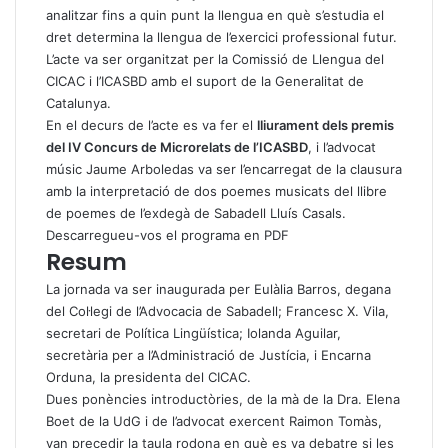
analitzar fins a quin punt la llengua en què s’estudia el
dret determina la llengua de l’exercici professional futur.
L’acte va ser organitzat per la Comissió de Llengua del
CICAC i l’ICASBD amb el suport de la Generalitat de
Catalunya.
En el decurs de l’acte es va fer el
lliurament dels premis
del IV Concurs de Microrelats de l’ICASBD
, i l’advocat
músic Jaume Arboledas va ser l’encarregat de la clausura
amb la interpretació de dos poemes musicats del llibre
de poemes de l’exdegà de Sabadell Lluís Casals.
Descarregueu-vos el programa en PDF
Resum
La jornada va ser inaugurada per Eulàlia Barros, degana
del Col·legi de l’Advocacia de Sabadell; Francesc X. Vila,
secretari de Política Lingüística; Iolanda Aguilar,
secretària per a l’Administració de Justícia, i Encarna
Orduna, la presidenta del CICAC.
Dues ponències introductòries, de la mà de la Dra. Elena
Boet de la UdG i de l’advocat exercent Raimon Tomàs,
van precedir la taula rodona en què es va debatre si les