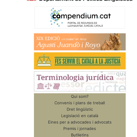
Qui som?
Convenis i plans de treball
Dret lingüístic
Legislació en català
Eines per a advocades i advocats
Premis i jornades
Butlletins