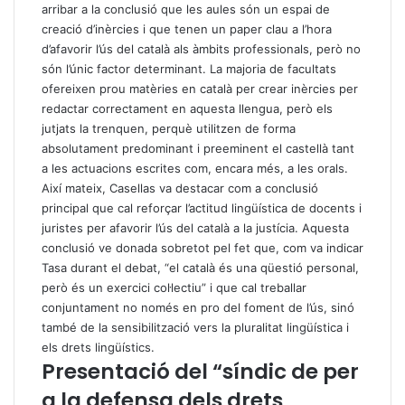
arribar a la conclusió que les aules són un espai de
creació d’inèrcies i que tenen un paper clau a l’hora
d’afavorir l’ús del català als àmbits professionals, però no
són l’únic factor determinant. La majoria de facultats
ofereixen prou matèries en català per crear inèrcies per
redactar correctament en aquesta llengua, però els
jutjats la trenquen, perquè utilitzen de forma
absolutament predominant i preeminent el castellà tant
a les actuacions escrites com, encara més, a les orals.
Així mateix, Casellas va destacar com a conclusió
principal que cal reforçar l’actitud lingüística de docents i
juristes per afavorir l’ús del català a la justícia. Aquesta
conclusió ve donada sobretot pel fet que, com va indicar
Tasa durant el debat, “el català és una qüestió personal,
però és un exercici col·lectiu” i que cal treballar
conjuntament no només en pro del foment de l’ús, sinó
també de la sensibilització vers la pluralitat lingüística i
els drets lingüístics.
Presentació del “síndic de per
a la defensa dels drets