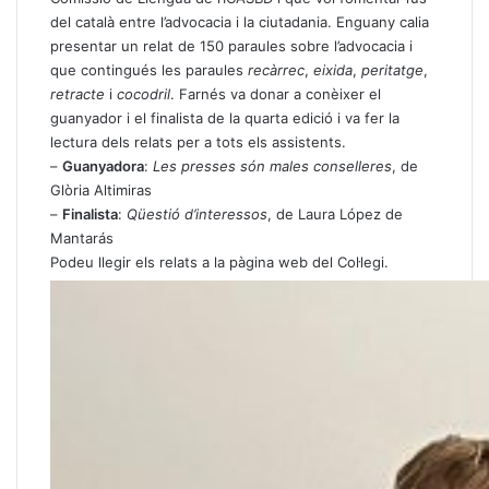
del català entre l’advocacia i la ciutadania. Enguany calia
presentar un relat de 150 paraules sobre l’advocacia i
que contingués les paraules
recàrrec
,
eixida
,
peritatge
,
retracte
i
cocodril
. Farnés va donar a conèixer el
guanyador i el finalista de la quarta edició i va fer la
lectura dels relats per a tots els assistents.
–
Guanyadora
:
Les presses són males conselleres
, de
Glòria Altimiras
–
Finalista
:
Qüestió d’interessos
, de Laura López de
Mantarás
Podeu llegir
els relats a la pàgina web del Col·legi.