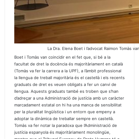
La Dra. Elena Boet i l’advocat Raimon Tomàs van i
Boet i Tomàs van coincidir en el fet que, si bé a la
facultat de dret la docència és majoritàriament en català
(Tomàs va fer la carrera a la UPF), a l’àmbit professional
la llengua de treball majoritària és el castellà i els recents
graduats de dret es veuen obligats a fer un canvi de
llengua. Aquests graduats també es troben que s’han
d’adreçar a una Administració de justícia amb un caràcter
marcadament estatal on hi ha una manca de sensibilitat
per la pluralitat lingüística i un entorn que empeny a
adoptar la dinàmica de treballar sempre en castellà.
Tomàs va fer notar la paradoxa que l’Administració de
justícia espanyola és majoritàriament monolingüe,
mentre que el Tribunal Europeu de Drets Humans té a