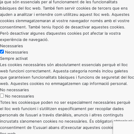
ja que són essencials per al funcionament de les funcionalitats
bàsiques del lloc web. També fem servir cookies de tercers que ens
ajuden a analitzar i entendre com utilitzeu aquest lloc web. Aquestes
cookies s’emmagatzemaran al vostre navegador només amb el vostre
consentiment. També teniu l’opció de desactivar aquestes cookies.
Però desactivar algunes d’aquestes cookies pot afectar la vostra
experiència de navegació.
Necessaries
Necessaries
Sempre activat
Les cookies necessàries són absolutament essencials perquè el lloc
web funcioni correctament. Aquesta categoria només inclou galetes
que garanteixen funcionalitats bàsiques i funcions de seguretat del lloc
web. Aquestes cookies no emmagatzemen cap informació personal.
No necessaries
No necessaries
Totes les cookiesque poden no ser especialment necessàries perquè
el lloc web funcioni i s’utilitzen específicament per recopilar dades
personals de l’usuari a través d’anàlisis, anuncis i altres continguts
incrustats s’anomenen cookies no necessàries. És obligatori obtenir el
consentiment de l\'usuari abans d\'executar aquestes cookies al vostre
lloc web.