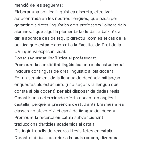
menció de les següents:
Elaborar una política lingüística discreta, efectiva i
autocentrada en les nostres llengües, que passi per
garantir els drets lingüístics dels professors i alhora dels
alumnes, i que sigui implementada de dalt a baix, és a
dir, elaborada des de l’equip directiu (com és el cas de la
política que estan elaborant a la Facultat de Dret de la
UV i que va explicar Tasa).
Donar seguretat lingüística al professorat.
Promoure la sensibilitat lingüística entre els estudiants i
incloure continguts de dret lingüístic al pla docent.
Fer un seguiment de la llengua de docència mitjançant
enquestes als estudiants (i no segons la llengua que
consta al pla docent) per així disposar de dades reals.
Garantir una determinada oferta docent en anglès i
castellà, perquè la presència d’estudiants Erasmus a les
classes no afavoreixi el canvi de llengua del docent.
Promoure la recerca en català subvencionant
traduccions d’articles acadèmics al català.
Distingir treballs de recerca i tesis fetes en català.
Durant el debat posterior a la taula rodona, diversos