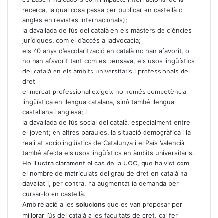
recerca, la qual cosa passa per publicar en castellà o
anglès en revistes internacionals);
la davallada de l’ús del català en els màsters de ciències
jurídiques, com el d’accés a l’advocacia;
els 40 anys d’escolarització en català no han afavorit, o
no han afavorit tant com es pensava, els usos lingüístics
del català en els àmbits universitaris i professionals del
dret;
el mercat professional exigeix no només competència
lingüística en llengua catalana, sinó també llengua
castellana i anglesa; i
la davallada de l’ús social del català, especialment entre
el jovent; en altres paraules, la situació demogràfica i la
realitat sociolingüística de Catalunya i el País Valencià
també afecta els usos lingüístics en àmbits universitaris.
Ho il·lustra clarament el cas de la UOC, que ha vist com
el nombre de matriculats del grau de dret en català ha
davallat i, per contra, ha augmentat la demanda per
cursar-lo en castellà.
Amb relació a les
solucions
que es van proposar per
millorar l’ús del català a les facultats de dret, cal fer