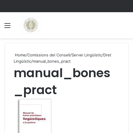
Menu
S
Home
/
Comissions del Consell
/
Servei Lingüístic
/
Dret
Lingüístic
/
manual_bones_pract
manual_bones
_pract