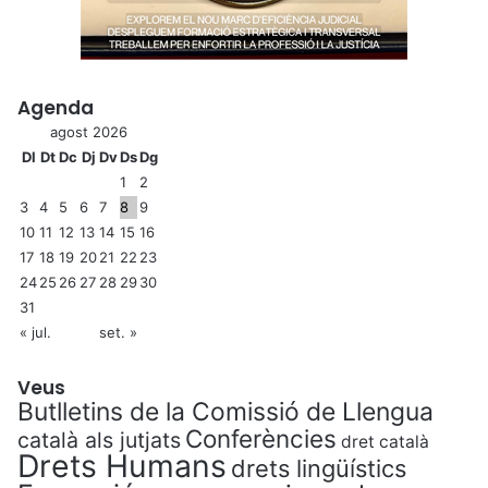
Agenda
agost 2026
Dl
Dt
Dc
Dj
Dv
Ds
Dg
1
2
3
4
5
6
7
8
9
10
11
12
13
14
15
16
17
18
19
20
21
22
23
24
25
26
27
28
29
30
31
« jul.
set. »
Veus
Butlletins de la Comissió de Llengua
Conferències
català als jutjats
dret català
Drets Humans
drets lingüístics