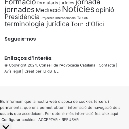
Formació
jornada
formularis jurídics
Notícies
jornades
opinió
Mediació
Presidència
Taxes
Projectes Internacionals
terminologia jurídica
Torn d'Ofici
Segueix-nos
Enllaços d’interés
© Copyright 2024, Consell de l'Advocacia Catalana |
Contacta
|
Avís legal
| Creat per
IURISTEL
X
Back
to
top
button
Els informem que la nostra web disposa de cookies tercers i
permanents, que ens permet obtenir informació de navegació dels
usuaris que accedeixen. Per obtenir més informació fes click
aquí
Configurar cookies
ACCEPTAR
-
REFUSAR