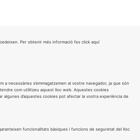
cedeixen. Per obtenir més informació fes click
aquí
 com a necessàries s’emmagatzemen al vostre navegador, ja que són
entendre com utilitzeu aquest lloc web. Aquestes cookies
 algunes d’aquestes cookies pot afectar la vostra experiència de
anteixen funcionalitats bàsiques i funcions de seguretat del lloc