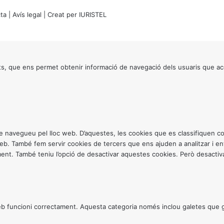
ta
|
Avís legal
| Creat per
IURISTEL
s, que ens permet obtenir informació de navegació dels usuaris que ac
ntre navegueu pel lloc web. D’aquestes, les cookies que es classifiquen
 web. També fem servir cookies de tercers que ens ajuden a analitzar i 
. També teniu l’opció de desactivar aquestes cookies. Però desactivar
 funcioni correctament. Aquesta categoria només inclou galetes que gar