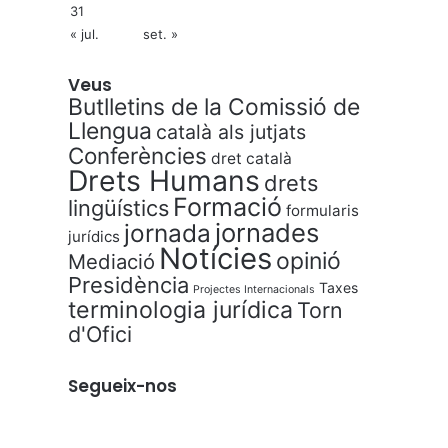
31
« jul.
set. »
Veus
Butlletins de la Comissió de
Llengua
català als jutjats
Conferències
dret català
Drets Humans
drets
Formació
lingüístics
formularis
jornades
jornada
jurídics
Notícies
opinió
Mediació
Presidència
Taxes
Projectes Internacionals
terminologia jurídica
Torn
d'Ofici
Segueix-nos