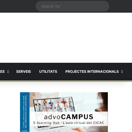
X
Search
for
EES
SERVEIS
UTILITATS
PROJECTES INTERNACIONALS