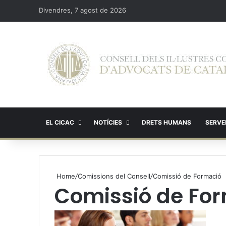
Divendres, 7 agost de 2026
EL CICAC
NOTÍCIES
DRETS HUMANS
SERVEI
Home
/
Comissions del Consell
/
Comissió de Formació
Comissió de Fo