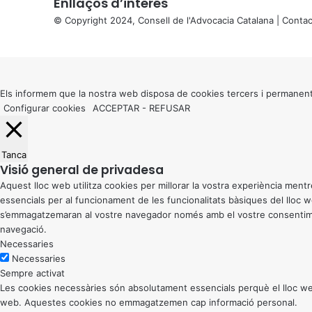
Enllaços d’interés
© Copyright 2024, Consell de l'Advocacia Catalana |
Contac
X
Back
to
top
button
Els informem que la nostra web disposa de cookies tercers i permanent
Configurar cookies
ACCEPTAR
-
REFUSAR
Tanca
Visió general de privadesa
Aquest lloc web utilitza cookies per millorar la vostra experiència me
essencials per al funcionament de les funcionalitats bàsiques del lloc
s’emmagatzemaran al vostre navegador només amb el vostre consentiment
navegació.
Necessaries
Necessaries
Sempre activat
Les cookies necessàries són absolutament essencials perquè el lloc web
web. Aquestes cookies no emmagatzemen cap informació personal.