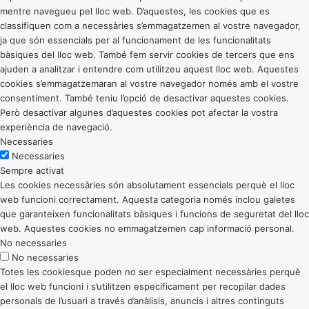
mentre navegueu pel lloc web. D’aquestes, les cookies que es
classifiquen com a necessàries s’emmagatzemen al vostre navegador,
ja que són essencials per al funcionament de les funcionalitats
bàsiques del lloc web. També fem servir cookies de tercers que ens
ajuden a analitzar i entendre com utilitzeu aquest lloc web. Aquestes
cookies s’emmagatzemaran al vostre navegador només amb el vostre
consentiment. També teniu l’opció de desactivar aquestes cookies.
Però desactivar algunes d’aquestes cookies pot afectar la vostra
experiència de navegació.
Necessaries
Necessaries
Sempre activat
Les cookies necessàries són absolutament essencials perquè el lloc
web funcioni correctament. Aquesta categoria només inclou galetes
que garanteixen funcionalitats bàsiques i funcions de seguretat del lloc
web. Aquestes cookies no emmagatzemen cap informació personal.
No necessaries
No necessaries
Totes les cookiesque poden no ser especialment necessàries perquè
el lloc web funcioni i s’utilitzen específicament per recopilar dades
personals de l’usuari a través d’anàlisis, anuncis i altres continguts