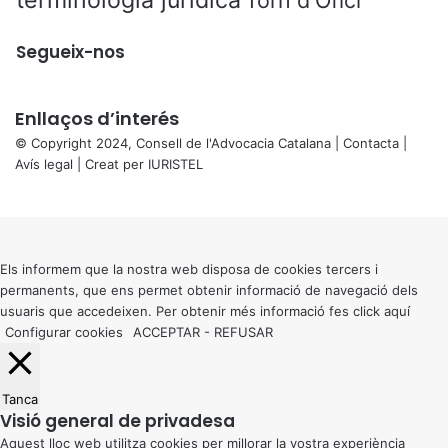
terminologia jurídica
Torn d'Ofici
Segueix-nos
Enllaços d’interés
© Copyright 2024, Consell de l'Advocacia Catalana |
Contacta
|
Avís legal
| Creat per
IURISTEL
X
Back
to
top
button
Els informem que la nostra web disposa de cookies tercers i
permanents, que ens permet obtenir informació de navegació dels
usuaris que accedeixen. Per obtenir més informació fes click
aquí
Configurar cookies
ACCEPTAR
-
REFUSAR
Tanca
Visió general de privadesa
Aquest lloc web utilitza cookies per millorar la vostra experiència