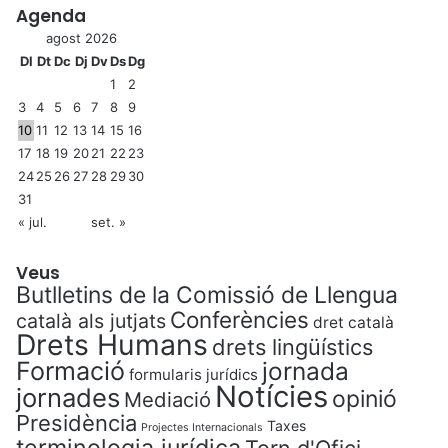
Agenda
agost 2026
Dl
Dt
Dc
Dj
Dv
Ds
Dg
1
2
3
4
5
6
7
8
9
10
11
12
13
14
15
16
17
18
19
20
21
22
23
24
25
26
27
28
29
30
31
« jul.
set. »
Veus
Butlletins de la Comissió de Llengua
Conferències
català als jutjats
dret català
Drets Humans
drets lingüístics
Formació
jornada
formularis jurídics
Notícies
jornades
opinió
Mediació
Presidència
Taxes
Projectes Internacionals