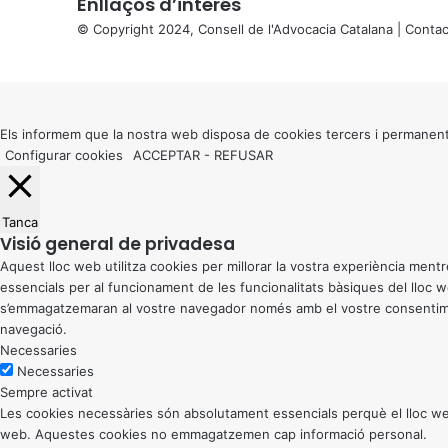
Enllaços d’interés
© Copyright 2024, Consell de l'Advocacia Catalana |
Contac
X
Back
to
top
button
Els informem que la nostra web disposa de cookies tercers i permanent
Configurar cookies
ACCEPTAR
-
REFUSAR
Tanca
Visió general de privadesa
Aquest lloc web utilitza cookies per millorar la vostra experiència me
essencials per al funcionament de les funcionalitats bàsiques del lloc
s’emmagatzemaran al vostre navegador només amb el vostre consentiment
navegació.
Necessaries
Necessaries
Sempre activat
Les cookies necessàries són absolutament essencials perquè el lloc web
web. Aquestes cookies no emmagatzemen cap informació personal.