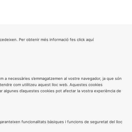
cedeixen. Per obtenir més informació fes click
aquí
 com a necessàries s’emmagatzemen al vostre navegador, ja que són
entendre com utilitzeu aquest lloc web. Aquestes cookies
 algunes d’aquestes cookies pot afectar la vostra experiència de
anteixen funcionalitats bàsiques i funcions de seguretat del lloc