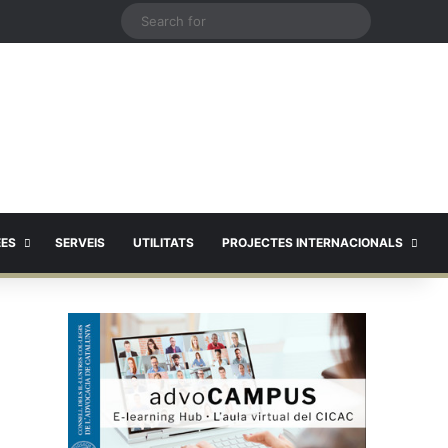
X
Search
for
EES
SERVEIS
UTILITATS
PROJECTES INTERNACIONALS