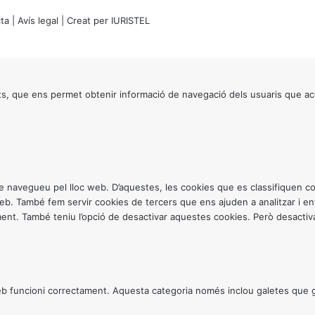
ta
|
Avís legal
| Creat per
IURISTEL
s, que ens permet obtenir informació de navegació dels usuaris que ac
ntre navegueu pel lloc web. D’aquestes, les cookies que es classifiquen
 web. També fem servir cookies de tercers que ens ajuden a analitzar i 
. També teniu l’opció de desactivar aquestes cookies. Però desactivar
 funcioni correctament. Aquesta categoria només inclou galetes que gar