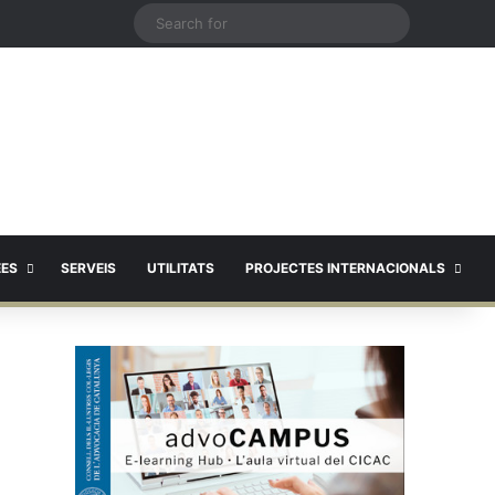
X
Search
for
EES
SERVEIS
UTILITATS
PROJECTES INTERNACIONALS