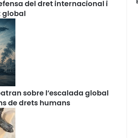
fensa del dret internacional i
o
m
 global
m
e
m
o
r
a
c
i
ó
d
e
l
batran sobre l’escalada global
8
d
ions de drets humans
e
m
a
r
ç