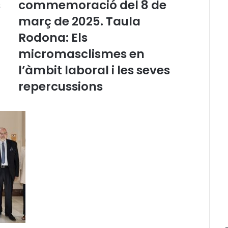
s
commemoració del 8 de
d
març de 2025. Taula
e
o
Rodona: Els
.
W
micromasclismes en
b
l’àmbit laboral i les seves
i
n
repercussions
C
I
C
A
C
:
A
c
t
e
d
e
c