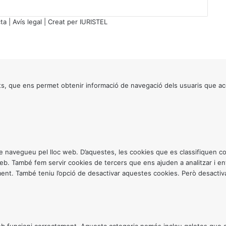
m
i
ta
|
Avís legal
| Creat per
IURISTEL
c
r
o
m
a
s
s, que ens permet obtenir informació de navegació dels usuaris que ac
c
l
i
s
m
e
ntre navegueu pel lloc web. D’aquestes, les cookies que es classifiquen
s
 web. També fem servir cookies de tercers que ens ajuden a analitzar i 
e
. També teniu l’opció de desactivar aquestes cookies. Però desactivar
n
l
’
à
m