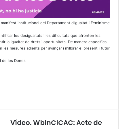
 manifest institucional del Departament d’Igualtat i Feminisme
tificar les desigualtats i les dificultats que afronten les
tir la igualtat de drets i oportunitats. De manera específica
ir les mesures adients per avançar i millorar el present i futur
al de les Dones
i
Vídeo. WbinCICAC: Acte de
V
í