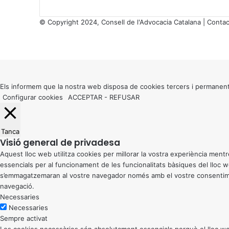
l
à
© Copyright 2024, Consell de l'Advocacia Catalana |
Contac
X
Facebook
X
WhatsApp
Telegram
Viber
Back
to
top
button
Els informem que la nostra web disposa de cookies tercers i permanent
Configurar cookies
ACCEPTAR
-
REFUSAR
Tanca
Visió general de privadesa
Aquest lloc web utilitza cookies per millorar la vostra experiència me
essencials per al funcionament de les funcionalitats bàsiques del lloc
s’emmagatzemaran al vostre navegador només amb el vostre consentiment
navegació.
Necessaries
Necessaries
Sempre activat