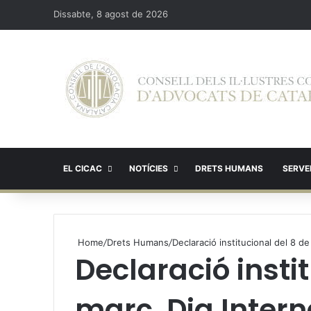
Dissabte, 8 agost de 2026
EL CICAC
NOTÍCIES
DRETS HUMANS
SERVEI
Home
/
Drets Humans
/
Declaració institucional del 8 d
Declaració insti
març, Dia Intern