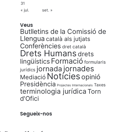
31
« jul.
set. »
Veus
Butlletins de la Comissió de
Llengua
català als jutjats
Conferències
dret català
Drets Humans
drets
Formació
lingüístics
formularis
jornades
jornada
jurídics
Notícies
opinió
Mediació
Presidència
Taxes
Projectes Internacionals
terminologia jurídica
Torn
d'Ofici
Segueix-nos