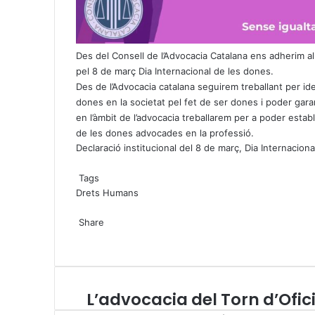
Des del Consell de l’Advocacia Catalana ens adherim al
pel 8 de març Dia Internacional de les dones.
Des de l’Advocacia catalana seguirem treballant per iden
dones en la societat pel fet de ser dones i poder garan
en l’àmbit de l’advocacia treballarem per a poder establ
de les dones advocades en la professió.
Declaració institucional del 8 de març, Dia Internacion
Tags
Drets Humans
X
W
T
Share
h
e
X
a
l
W
T
S
P
t
e
h
e
h
r
s
g
a
l
a
i
A
r
t
e
r
n
L’advocacia del Torn d’Ofic
L
p
a
s
g
e
t
’
p
m
A
r
v