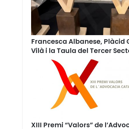
n
y
s
l
e
s
a
Francesca Albanese, Plàcid
c
Vilà i la Taula del Tercer Sec
t
u
a
c
i
o
n
s
e
n
c
a
t
XIII Premi “Valors” de l’Adv
a