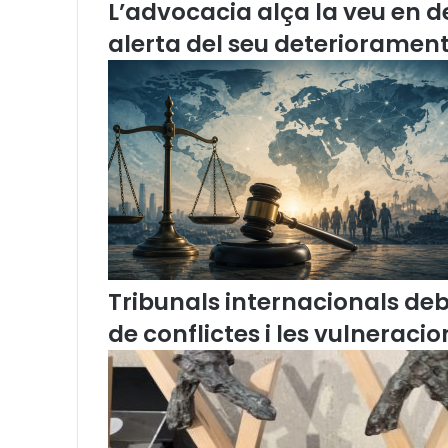
L’advocacia alça la veu en de
c
i
alerta del seu deteriorament
d
u
p
l
i
c
a
e
n
n
o
m
Tribunals internacionals de
é
s
de conflictes i les vulnerac
t
r
e
s
a