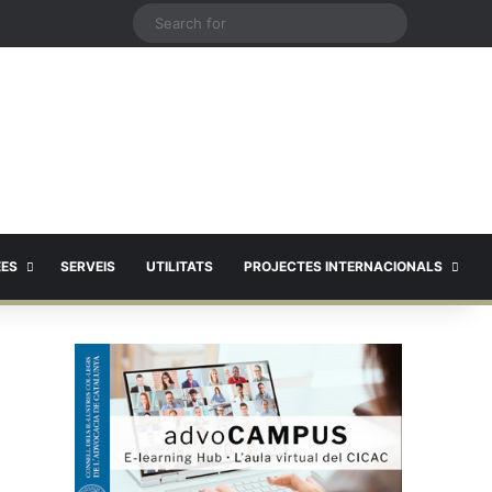
X
Search
for
EES
SERVEIS
UTILITATS
PROJECTES INTERNACIONALS