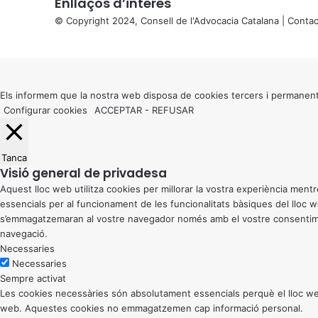
Enllaços d’interés
© Copyright 2024, Consell de l'Advocacia Catalana |
Contac
X
Back
to
top
button
Els informem que la nostra web disposa de cookies tercers i permanent
Configurar cookies
ACCEPTAR
-
REFUSAR
Tanca
Visió general de privadesa
Aquest lloc web utilitza cookies per millorar la vostra experiència me
essencials per al funcionament de les funcionalitats bàsiques del lloc
s’emmagatzemaran al vostre navegador només amb el vostre consentiment
navegació.
Necessaries
Necessaries
Sempre activat
Les cookies necessàries són absolutament essencials perquè el lloc web
web. Aquestes cookies no emmagatzemen cap informació personal.