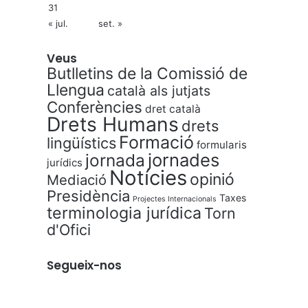
31
« jul.
set. »
Veus
Butlletins de la Comissió de
Llengua
català als jutjats
Conferències
dret català
Drets Humans
drets
Formació
lingüístics
formularis
jornades
jornada
jurídics
Notícies
opinió
Mediació
Presidència
Taxes
Projectes Internacionals
terminologia jurídica
Torn
d'Ofici
Segueix-nos