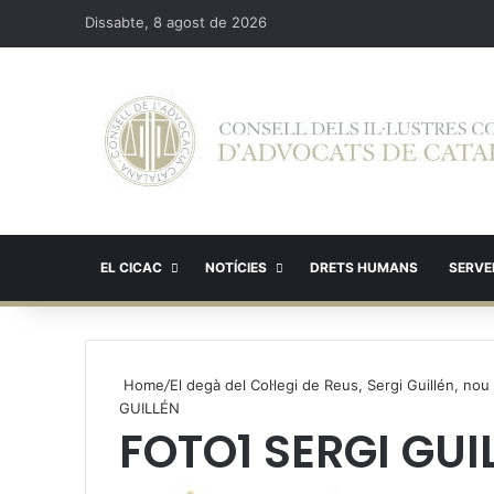
Dissabte, 8 agost de 2026
EL CICAC
NOTÍCIES
DRETS HUMANS
SERVEI
Home
/
El degà del Col·legi de Reus, Sergi Guillén, nou
GUILLÉN
FOTO1 SERGI GUIL