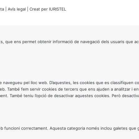
ta
|
Avís legal
| Creat per
IURISTEL
s, que ens permet obtenir informació de navegació dels usuaris que ac
ntre navegueu pel lloc web. D’aquestes, les cookies que es classifiquen
 web. També fem servir cookies de tercers que ens ajuden a analitzar i 
. També teniu l’opció de desactivar aquestes cookies. Però desactivar
 funcioni correctament. Aquesta categoria només inclou galetes que gar