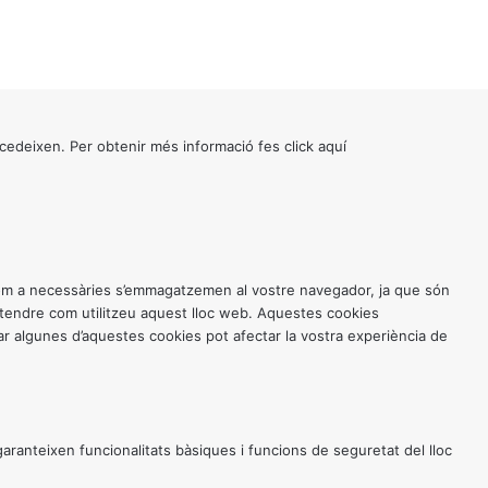
cedeixen. Per obtenir més informació fes click
aquí
 com a necessàries s’emmagatzemen al vostre navegador, ja que són
entendre com utilitzeu aquest lloc web. Aquestes cookies
 algunes d’aquestes cookies pot afectar la vostra experiència de
anteixen funcionalitats bàsiques i funcions de seguretat del lloc