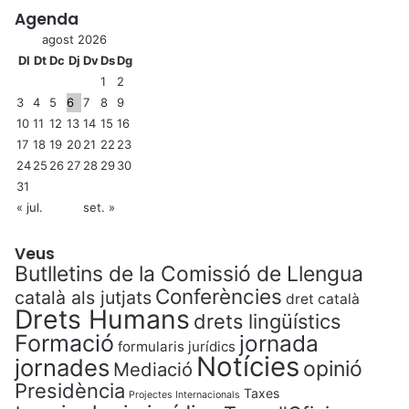
Agenda
agost 2026
Dl
Dt
Dc
Dj
Dv
Ds
Dg
1
2
3
4
5
6
7
8
9
10
11
12
13
14
15
16
17
18
19
20
21
22
23
24
25
26
27
28
29
30
31
« jul.
set. »
Veus
Butlletins de la Comissió de Llengua
Conferències
català als jutjats
dret català
Drets Humans
drets lingüístics
Formació
jornada
formularis jurídics
Notícies
jornades
opinió
Mediació
Presidència
Taxes
Projectes Internacionals