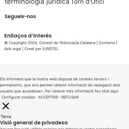
terminologia jurídica
Torn d'Ofici
Segueix-nos
Enllaços d’interés
© Copyright 2024, Consell de l'Advocacia Catalana |
Contacta
|
Avís legal
| Creat per
IURISTEL
X
Back
to
top
button
Els informem que la nostra web disposa de cookies tercers i
permanents, que ens permet obtenir informació de navegació dels
usuaris que accedeixen. Per obtenir més informació fes click
aquí
Configurar cookies
ACCEPTAR
-
REFUSAR
Tanca
Visió general de privadesa