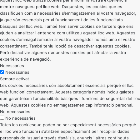
Aquest lloc web utilitza cookies per millorar la vostra experiència
mentre navegueu pel lloc web. D’aquestes, les cookies que es
classifiquen com a necessàries s’emmagatzemen al vostre navegador,
ja que són essencials per al funcionament de les funcionalitats
bàsiques del lloc web. També fem servir cookies de tercers que ens
ajuden a analitzar i entendre com utilitzeu aquest lloc web. Aquestes
cookies s’emmagatzemaran al vostre navegador només amb el vostre
consentiment. També teniu l’opció de desactivar aquestes cookies.
Però desactivar algunes d’aquestes cookies pot afectar la vostra
experiència de navegació.
Necessaries
Necessaries
Sempre activat
Les cookies necessàries són absolutament essencials perquè el lloc
web funcioni correctament. Aquesta categoria només inclou galetes
que garanteixen funcionalitats bàsiques i funcions de seguretat del lloc
web. Aquestes cookies no emmagatzemen cap informació personal.
No necessaries
No necessaries
Totes les cookiesque poden no ser especialment necessàries perquè
el lloc web funcioni i s’utilitzen específicament per recopilar dades
personals de l’usuari a través d’anàlisis, anuncis i altres continguts