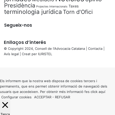
Presidència
Taxes
Projectes Internacionals
terminologia jurídica
Torn d'Ofici
Segueix-nos
Enllaços d’interés
© Copyright 2024, Consell de l'Advocacia Catalana |
Contacta
|
Avís legal
| Creat per
IURISTEL
X
Back
to
top
button
Els informem que la nostra web disposa de cookies tercers i
permanents, que ens permet obtenir informació de navegació dels
usuaris que accedeixen. Per obtenir més informació fes click
aquí
Configurar cookies
ACCEPTAR
-
REFUSAR
Tanca