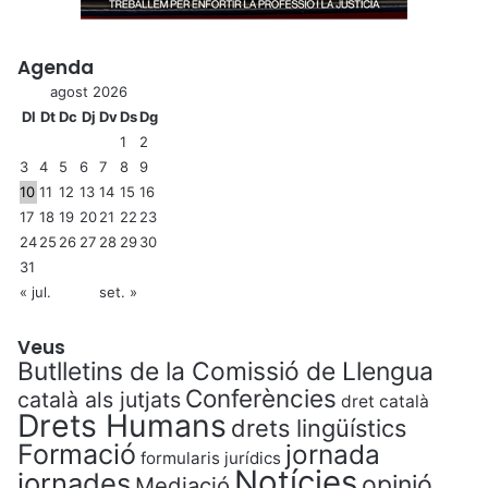
Agenda
agost 2026
Dl
Dt
Dc
Dj
Dv
Ds
Dg
1
2
3
4
5
6
7
8
9
10
11
12
13
14
15
16
17
18
19
20
21
22
23
24
25
26
27
28
29
30
31
« jul.
set. »
Veus
Butlletins de la Comissió de Llengua
Conferències
català als jutjats
dret català
Drets Humans
drets lingüístics
Formació
jornada
formularis jurídics
Notícies
jornades
opinió
Mediació