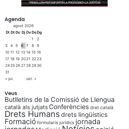
Agenda
agost 2026
Dl
Dt
Dc
Dj
Dv
Ds
Dg
1
2
3
4
5
6
7
8
9
10
11
12
13
14
15
16
17
18
19
20
21
22
23
24
25
26
27
28
29
30
31
« jul.
set. »
Veus
Butlletins de la Comissió de Llengua
Conferències
català als jutjats
dret català
Drets Humans
drets lingüístics
Formació
jornada
formularis jurídics
Notícies