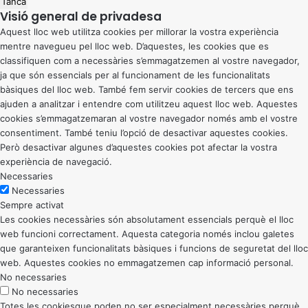
Tanca
Visió general de privadesa
Aquest lloc web utilitza cookies per millorar la vostra experiència
mentre navegueu pel lloc web. D’aquestes, les cookies que es
classifiquen com a necessàries s’emmagatzemen al vostre navegador,
ja que són essencials per al funcionament de les funcionalitats
bàsiques del lloc web. També fem servir cookies de tercers que ens
ajuden a analitzar i entendre com utilitzeu aquest lloc web. Aquestes
cookies s’emmagatzemaran al vostre navegador només amb el vostre
consentiment. També teniu l’opció de desactivar aquestes cookies.
Però desactivar algunes d’aquestes cookies pot afectar la vostra
experiència de navegació.
Necessaries
Necessaries
Sempre activat
Les cookies necessàries són absolutament essencials perquè el lloc
web funcioni correctament. Aquesta categoria només inclou galetes
que garanteixen funcionalitats bàsiques i funcions de seguretat del lloc
web. Aquestes cookies no emmagatzemen cap informació personal.
No necessaries
No necessaries
Totes les cookiesque poden no ser especialment necessàries perquè