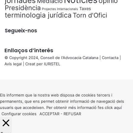
jornades
opinió
Mediació
Presidència
Taxes
Projectes Internacionals
terminologia jurídica
Torn d'Ofici
Segueix-nos
Enllaços d’interés
© Copyright 2024, Consell de l'Advocacia Catalana |
Contacta
|
Avís legal
| Creat per
IURISTEL
X
Back
to
top
button
Els informem que la nostra web disposa de cookies tercers i
permanents, que ens permet obtenir informació de navegació dels
usuaris que accedeixen. Per obtenir més informació fes click
aquí
Configurar cookies
ACCEPTAR
-
REFUSAR