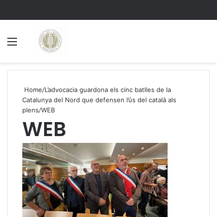
Menu
S
Home
/
L’advocacia guardona els cinc batlles de la
Catalunya del Nord que defensen l’ús del català als
plens
/
WEB
WEB