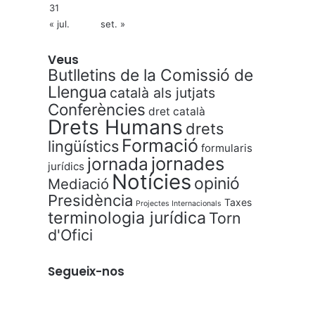
31
« jul.
set. »
Veus
Butlletins de la Comissió de
Llengua
català als jutjats
Conferències
dret català
Drets Humans
drets
Formació
lingüístics
formularis
jornades
jornada
jurídics
Notícies
opinió
Mediació
Presidència
Taxes
Projectes Internacionals
terminologia jurídica
Torn
d'Ofici
Segueix-nos