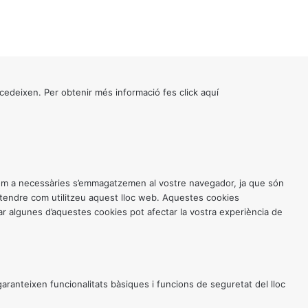
cedeixen. Per obtenir més informació fes click
aquí
 com a necessàries s’emmagatzemen al vostre navegador, ja que són
entendre com utilitzeu aquest lloc web. Aquestes cookies
 algunes d’aquestes cookies pot afectar la vostra experiència de
anteixen funcionalitats bàsiques i funcions de seguretat del lloc