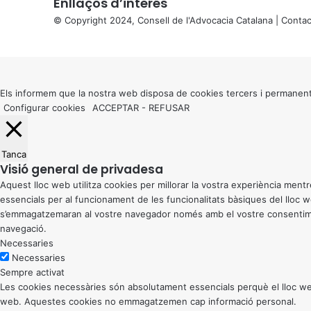
Enllaços d’interés
© Copyright 2024, Consell de l'Advocacia Catalana |
Contac
X
Back
to
top
button
Els informem que la nostra web disposa de cookies tercers i permanent
Configurar cookies
ACCEPTAR
-
REFUSAR
Tanca
Visió general de privadesa
Aquest lloc web utilitza cookies per millorar la vostra experiència me
essencials per al funcionament de les funcionalitats bàsiques del lloc
s’emmagatzemaran al vostre navegador només amb el vostre consentiment
navegació.
Necessaries
Necessaries
Sempre activat
Les cookies necessàries són absolutament essencials perquè el lloc web
web. Aquestes cookies no emmagatzemen cap informació personal.