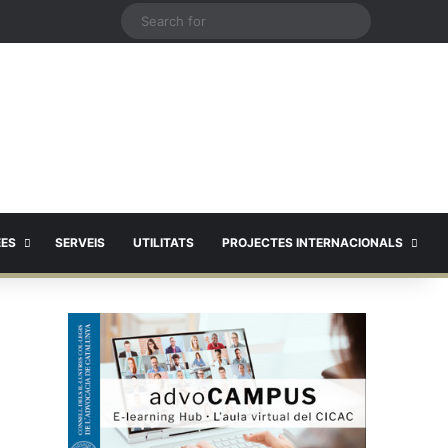
X
Search
for
EES
SERVEIS
UTILITATS
PROJECTES INTERNACIONALS