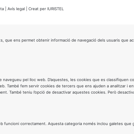
ta
|
Avís legal
| Creat per
IURISTEL
s, que ens permet obtenir informació de navegació dels usuaris que ac
ntre navegueu pel lloc web. D’aquestes, les cookies que es classifiquen
 web. També fem servir cookies de tercers que ens ajuden a analitzar i 
. També teniu l’opció de desactivar aquestes cookies. Però desactivar
 funcioni correctament. Aquesta categoria només inclou galetes que gar