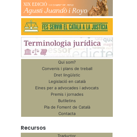
Qui som?
Convenis i plans de treball
Dret lingüístic
Legislació en català
Eines per a advocades i advocats
Premis i jornades
Butlletins
Pla de Foment de Català
Contacta
Recursos
Traductor