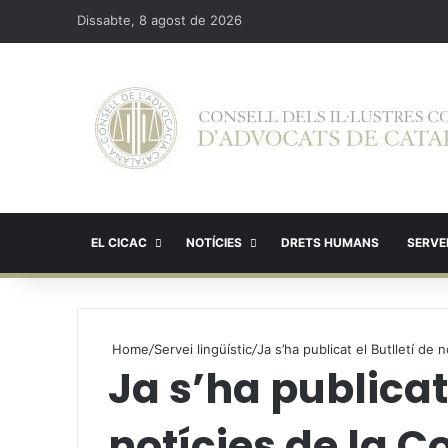
Dissabte, 8 agost de 2026
EL CICAC
NOTÍCIES
DRETS HUMANS
SERVEI
Home
/
Servei lingüístic
/
Ja s’ha publicat el Butlletí d
Ja s’ha publicat 
notícies de la C