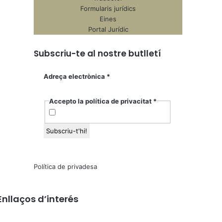
Formularis jurídics
Eines
Portal Jurídic
Subscriu-te al nostre butlletí
Adreça electrònica
*
Accepto la política de privacitat
*
Política de privadesa
Enllaços d’interés