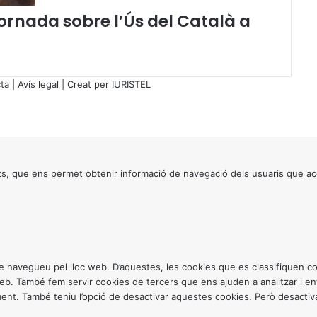
n
Jornada sobre l’Ús del Català a
c
i
a
r
i
ta
|
Avís legal
| Creat per
IURISTEL
s
a
m
b
l
'
s, que ens permet obtenir informació de navegació dels usuaris que ac
o
r
d
i
n
a
ntre navegueu pel lloc web. D’aquestes, les cookies que es classifiquen
d
 web. També fem servir cookies de tercers que ens ajuden a analitzar i 
o
. També teniu l’opció de desactivar aquestes cookies. Però desactivar
r
p