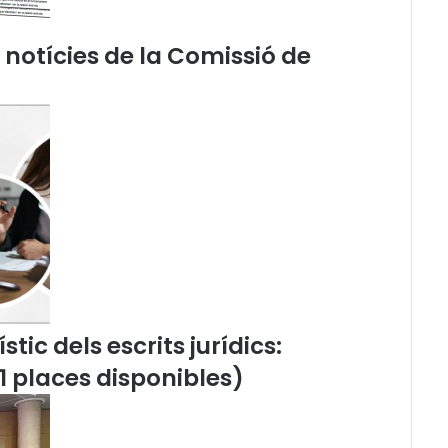
i
x
e notícies de la Comissió de
e
n
a
C
a
t
a
l
u
n
y
a
p
o
tic dels escrits jurídics:
d
11 places disponibles)
e
n
a
c