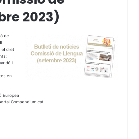
bre 2023)
ió de
l
 el dret
nts:
uandó i
tes en
nió Europea
 portal Compendium.cat