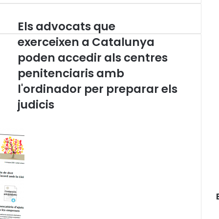
Els advocats que
E
l
exerceixen a Catalunya
s
poden accedir als centres
a
d
penitenciaris amb
v
o
l'ordinador per preparar els
c
judicis
a
t
s
q
u
e
e
x
e
r
c
e