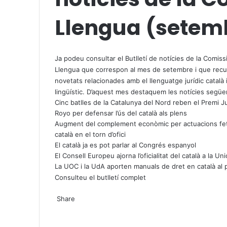
Llengua (setem
X
W
T
h
e
Ja podeu consultar el Butlletí de notícies de la Comiss
a
l
Llengua que correspon al mes de setembre i que recul
t
e
novetats relacionades amb el llenguatge jurídic català i
s
g
lingüístic. D’aquest mes destaquem les notícies següe
A
r
Cinc batlles de la Catalunya del Nord reben el Premi J
p
a
Royo per defensar l’ús del català als plens
p
m
Augment del complement econòmic per actuacions fe
català en el torn d’ofici
El català ja es pot parlar al Congrés espanyol
El Consell Europeu ajorna l’oficialitat del català a la U
La UOC i la UdA aporten manuals de dret en català al
Consulteu el butlletí complet
X
W
T
Share
h
e
X
a
l
W
T
S
P
t
e
h
e
h
r