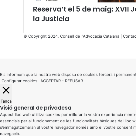
Reserva’t el 5 de maig: XVII 
la Justícia
© Copyright 2024, Consell de l'Advocacia Catalana |
Contac
X
Facebook
X
WhatsApp
Telegram
Viber
Back
to
top
button
Els informem que la nostra web disposa de cookies tercers i permanent
Configurar cookies
ACCEPTAR
-
REFUSAR
Tanca
Visió general de privadesa
Aquest lloc web utilitza cookies per millorar la vostra experiència me
essencials per al funcionament de les funcionalitats bàsiques del lloc
s’emmagatzemaran al vostre navegador només amb el vostre consentiment
navegació.