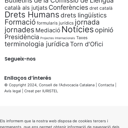
Butlletins de la Comissió de Llengua
Conferències
català als jutjats
dret català
Drets Humans
drets lingüístics
Formació
jornada
formularis jurídics
Notícies
jornades
opinió
Mediació
Presidència
Taxes
Projectes Internacionals
terminologia jurídica
Torn d'Ofici
Segueix-nos
Enllaços d’interés
© Copyright 2024, Consell de l'Advocacia Catalana |
Contacta
|
Avís legal
| Creat per
IURISTEL
X
Back
to
top
button
Els informem que la nostra web disposa de cookies tercers i
permanents, que ens permet obtenir informació de navegació dels