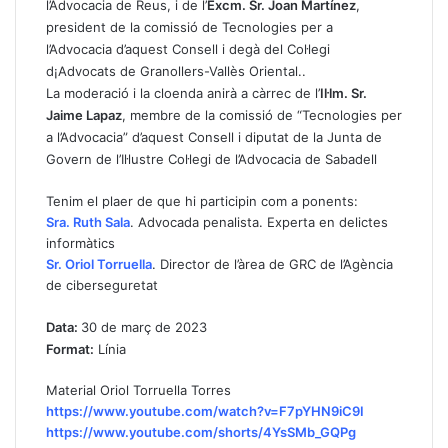
l’Advocacia de Reus, i de l’
Excm. Sr. Joan Martínez
,
president de la comissió de Tecnologies per a
l’Advocacia d’aquest Consell i degà del Col·legi
d¡Advocats de Granollers-Vallès Oriental..
La moderació i la cloenda anirà a càrrec de l’
Il·lm. Sr.
Jaime Lapaz
, membre de la comissió de “Tecnologies per
a l’Advocacia” d’aquest Consell i diputat de la Junta de
Govern de l’Il·lustre Col·legi de l’Advocacia de Sabadell
Tenim el plaer de que hi participin com a ponents:
Sra. Ruth Sala
. Advocada penalista. Experta en delictes
informàtics
Sr. Oriol Torruella
. Director de l’àrea de GRC de l’Agència
de ciberseguretat
Data:
30 de març de 2023
Format:
Línia
Material Oriol Torruella Torres
https://www.youtube.com/watch?v=F7pYHN9iC9I
https://www.youtube.com/shorts/4YsSMb_GQPg