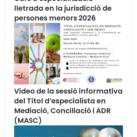
lletrada en la jurisdicció de
e
o
n
c
persones menors 2026
e
u
r
p
a
a
l
c
i
i
t
ó
a
i
t
m
e
d
i
Vídeo de la sessió informativa
a
c
del Títol d’especialista en
i
Mediació, Conciliació i ADR
ó
l
(MASC)
a
b
o