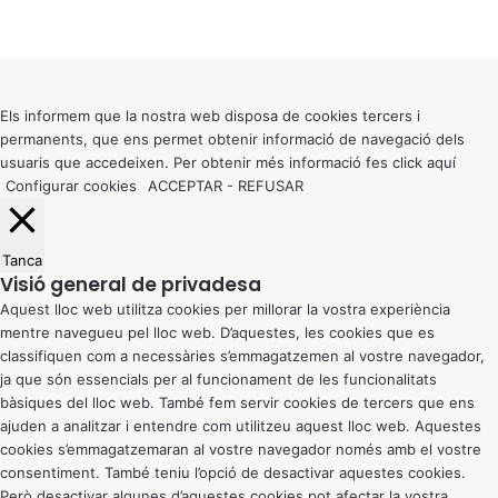
Facebook
X
WhatsApp
Telegram
Viber
Back
to
top
button
Els informem que la nostra web disposa de cookies tercers i
permanents, que ens permet obtenir informació de navegació dels
usuaris que accedeixen. Per obtenir més informació fes click
aquí
Configurar cookies
ACCEPTAR
-
REFUSAR
Tanca
Visió general de privadesa
Aquest lloc web utilitza cookies per millorar la vostra experiència
mentre navegueu pel lloc web. D’aquestes, les cookies que es
classifiquen com a necessàries s’emmagatzemen al vostre navegador,
ja que són essencials per al funcionament de les funcionalitats
bàsiques del lloc web. També fem servir cookies de tercers que ens
ajuden a analitzar i entendre com utilitzeu aquest lloc web. Aquestes
cookies s’emmagatzemaran al vostre navegador només amb el vostre
consentiment. També teniu l’opció de desactivar aquestes cookies.
Però desactivar algunes d’aquestes cookies pot afectar la vostra