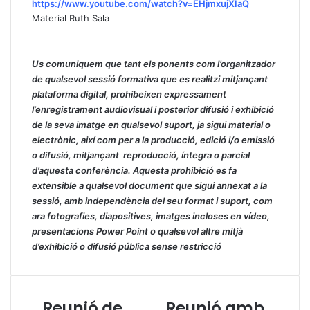
https://www.youtube.com/watch?v=EHjmxujXIaQ
Material Ruth Sala
Us comuniquem que tant els ponents com l’organitzador
de qualsevol sessió formativa que es realitzi mitjançant
plataforma digital, prohibeixen expressament
l’enregistrament audiovisual i posterior difusió i exhibició
de la seva imatge en qualsevol suport, ja sigui material o
electrònic, així com per a la producció, edició i/o emissió
o difusió, mitjançant reproducció, íntegra o parcial
d’aquesta conferència. Aquesta prohibició es fa
extensible a qualsevol document que sigui annexat a la
sessió, amb independència del seu format i suport, com
ara fotografies, diapositives, imatges incloses en vídeo,
presentacions Power Point o qualsevol altre mitjà
d’exhibició o difusió pública sense restricció
Reunió de
Reunió amb
R
R