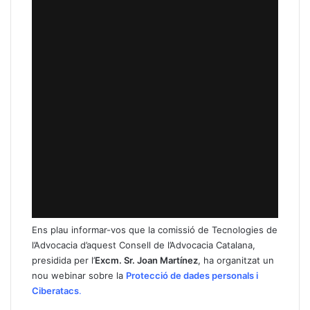
Ens plau informar-vos que la comissió de Tecnologies de
l’Advocacia d’aquest Consell de l’Advocacia Catalana,
presidida per l’
Excm. Sr. Joan Martínez
, ha organitzat un
nou webinar sobre la
Protecció de dades personals i
Ciberatacs
.