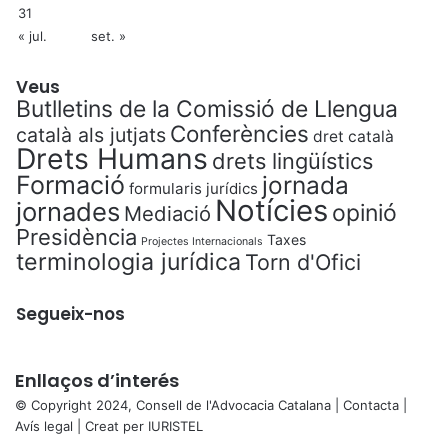
31
« jul.
set. »
Veus
Butlletins de la Comissió de Llengua
Conferències
català als jutjats
dret català
Drets Humans
drets lingüístics
Formació
jornada
formularis jurídics
Notícies
jornades
opinió
Mediació
Presidència
Taxes
Projectes Internacionals
terminologia jurídica
Torn d'Ofici
Segueix-nos
Enllaços d’interés
© Copyright 2024, Consell de l'Advocacia Catalana |
Contacta
|
Avís legal
| Creat per
IURISTEL
X