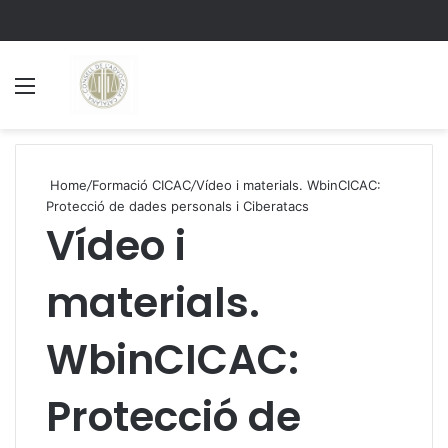
Menu
S
Home
/
Formació CICAC
/
Vídeo i materials. WbinCICAC:
Protecció de dades personals i Ciberatacs
Vídeo i
materials.
WbinCICAC:
Protecció de