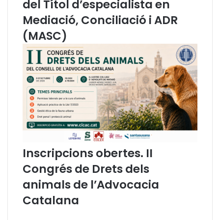
del Títol d’especialista en
a
s
Mediació, Conciliació i ADR
s
i
(MASC)
g
n
a
t
u
r
e
s
s
o
b
Inscripcions obertes. II
r
Congrés de Drets dels
e
m
animals de l’Advocacia
e
Catalana
d
i
a