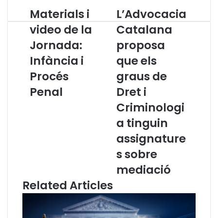
Materials i
L’Advocacia
M
L
a
’
video de la
Catalana
t
A
Jornada:
proposa
e
d
r
v
Infància i
que els
i
o
a
Procés
c
graus de
l
a
Penal
Dret i
s
c
i
i
Criminologi
v
a
a tinguin
i
C
d
a
assignature
e
t
s sobre
o
a
d
l
mediació
e
a
Related Articles
l
n
a
a
J
p
o
r