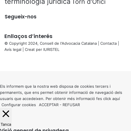
terminologia jurídica
Torn d'Ofici
Segueix-nos
Enllaços d’interés
© Copyright 2024, Consell de l'Advocacia Catalana |
Contacta
|
Avís legal
| Creat per
IURISTEL
X
Facebook
X
WhatsApp
Telegram
Viber
Back
to
top
button
Els informem que la nostra web disposa de cookies tercers i
permanents, que ens permet obtenir informació de navegació dels
usuaris que accedeixen. Per obtenir més informació fes click
aquí
Configurar cookies
ACCEPTAR
-
REFUSAR
Tanca
Visió general de privadesa