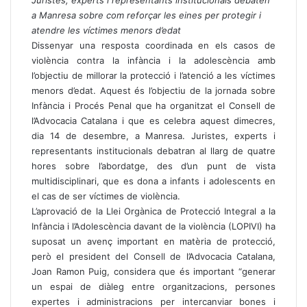
a Manresa sobre com reforçar les eines per protegir i
atendre les víctimes menors d’edat
Dissenyar una resposta coordinada en els casos de
violència contra la infància i la adolescència amb
l’objectiu de millorar la protecció i l’atenció a les víctimes
menors d’edat. Aquest és l’objectiu de la jornada sobre
Infància i Procés Penal que ha organitzat el Consell de
l’Advocacia Catalana i que es celebra aquest dimecres,
dia 14 de desembre, a Manresa. Juristes, experts i
representants institucionals debatran al llarg de quatre
hores sobre l’abordatge, des d’un punt de vista
multidisciplinari, que es dona a infants i adolescents en
el cas de ser víctimes de violència.
L’aprovació de la Llei Orgànica de Protecció Integral a la
Infància i l’Adolescència davant de la violència (LOPIVI) ha
suposat un avenç important en matèria de protecció,
però el president del Consell de l’Advocacia Catalana,
Joan Ramon Puig, considera que és important “generar
un espai de diàleg entre organitzacions, persones
expertes i administracions per intercanviar bones i