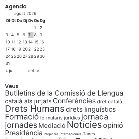
Agenda
agost 2026
Dl
Dt
Dc
Dj
Dv
Ds
Dg
1
2
3
4
5
6
7
8
9
10
11
12
13
14
15
16
17
18
19
20
21
22
23
24
25
26
27
28
29
30
31
« jul.
set. »
Veus
Butlletins de la Comissió de Llengua
Conferències
català als jutjats
dret català
Drets Humans
drets lingüístics
Formació
jornada
formularis jurídics
Notícies
jornades
opinió
Mediació
Presidència
Taxes
Projectes Internacionals