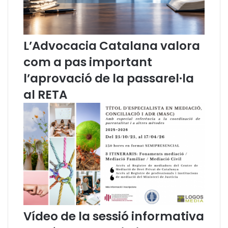
P
t
e
i
n
C
a
r
L’Advocacia Catalana valora
l
i
m
com a pas important
i
l’aprovació de la passarel·la
n
o
al RETA
l
o
g
i
a
t
i
n
g
u
i
Vídeo de la sessió informativa
n