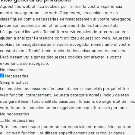
Aquest lloc web utilitza cookies per millorar la vostra experiència
mentre navegueu pel lloc web. D’aquestes, les cookies que es
classifiquen com a necessàries s’emmagatzemen al vostre navegador,
ja que són essencials per al funcionament de les funcionalitats
bàsiques del lloc web. També fem servir cookies de tercers que ens
ajuden a analitzar i entendre com utilitzeu aquest lloc web. Aquestes
cookies s’emmagatzemaran al vostre navegador només amb el vostre
consentiment. També teniu l’opció de desactivar aquestes cookies.
Però desactivar algunes d’aquestes cookies pot afectar la vostra
experiència de navegació.
Necessaries
Necessaries
Sempre activat
Les cookies necessàries són absolutament essencials perquè el lloc
web funcioni correctament. Aquesta categoria només inclou galetes
que garanteixen funcionalitats bàsiques i funcions de seguretat del lloc
web. Aquestes cookies no emmagatzemen cap informació personal.
No necessaries
No necessaries
Totes les cookiesque poden no ser especialment necessàries perquè
el lloc web funcioni i s’utilitzen específicament per recopilar dades