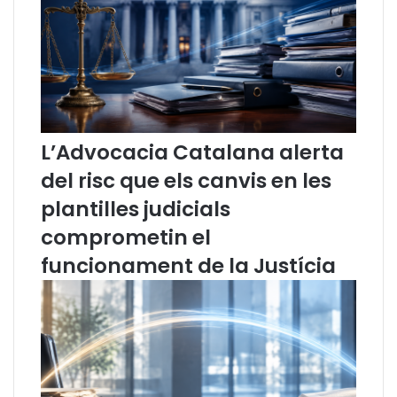
r
o
n
p
a
o
d
s
a
a
:
q
I
u
n
e
L’Advocacia Catalana alerta
f
e
del risc que els canvis en les
à
l
n
s
plantilles judicials
c
g
comprometin el
i
r
a
a
funcionament de la Justícia
i
u
P
s
r
d
o
e
c
D
é
r
s
e