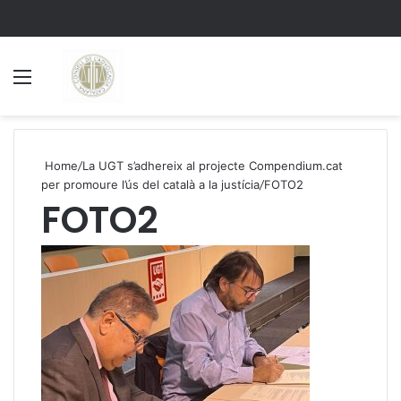
Menu
S
Home
/
La UGT s’adhereix al projecte Compendium.cat
per promoure l’ús del català a la justícia
/
FOTO2
FOTO2