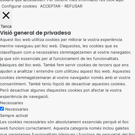
Configurar cookies
ACCEPTAR
-
REFUSAR
Tanca
Visió general de privadesa
Aquest lloc web utilitza cookies per millorar la vostra experiència
mentre navegueu pel lloc web. D’aquestes, les cookies que es
classifiquen com a necessàries s’emmagatzemen al vostre navegador,
ja que són essencials per al funcionament de les funcionalitats
bàsiques del lloc web. També fem servir cookies de tercers que ens
ajuden a analitzar i entendre com utilitzeu aquest lloc web. Aquestes
cookies s’emmagatzemaran al vostre navegador només amb el vostre
consentiment. També teniu l’opció de desactivar aquestes cookies.
Però desactivar algunes d’aquestes cookies pot afectar la vostra
experiència de navegació.
Necessaries
Necessaries
Sempre activat
Les cookies necessàries són absolutament essencials perquè el lloc
web funcioni correctament. Aquesta categoria només inclou galetes
que garanteixen funcionalitats bàsiques i funcions de seguretat del lloc