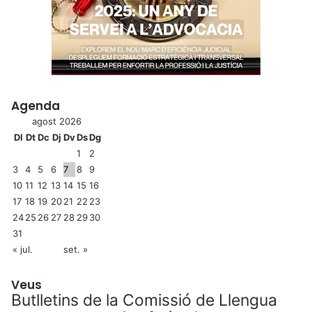
Agenda
agost 2026
Dl
Dt
Dc
Dj
Dv
Ds
Dg
1
2
3
4
5
6
7
8
9
10
11
12
13
14
15
16
17
18
19
20
21
22
23
24
25
26
27
28
29
30
31
« jul.
set. »
Veus
Butlletins de la Comissió de Llengua