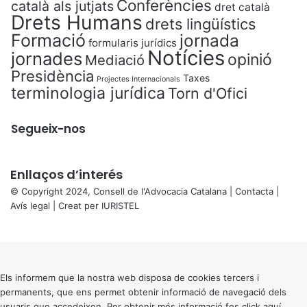
Conferències
català als jutjats
dret català
Drets Humans
drets lingüístics
Formació
jornada
formularis jurídics
Notícies
jornades
opinió
Mediació
Presidència
Taxes
Projectes Internacionals
terminologia jurídica
Torn d'Ofici
Segueix-nos
Enllaços d’interés
© Copyright 2024, Consell de l'Advocacia Catalana |
Contacta
|
Avís legal
| Creat per
IURISTEL
X
Back
to
top
button
Els informem que la nostra web disposa de cookies tercers i
permanents, que ens permet obtenir informació de navegació dels
usuaris que accedeixen. Per obtenir més informació fes click
aquí