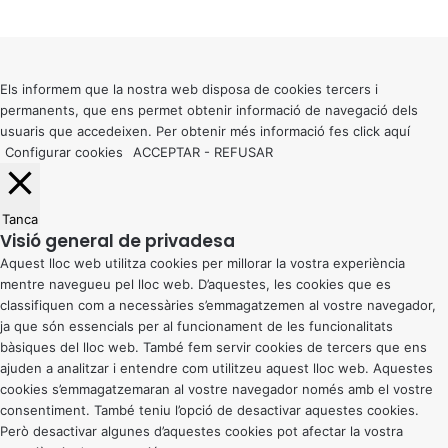
Facebook
X
WhatsApp
Telegram
Viber
Back
to
top
button
Els informem que la nostra web disposa de cookies tercers i
permanents, que ens permet obtenir informació de navegació dels
usuaris que accedeixen. Per obtenir més informació fes click
aquí
Configurar cookies
ACCEPTAR
-
REFUSAR
Tanca
Visió general de privadesa
Aquest lloc web utilitza cookies per millorar la vostra experiència
mentre navegueu pel lloc web. D’aquestes, les cookies que es
classifiquen com a necessàries s’emmagatzemen al vostre navegador,
ja que són essencials per al funcionament de les funcionalitats
bàsiques del lloc web. També fem servir cookies de tercers que ens
ajuden a analitzar i entendre com utilitzeu aquest lloc web. Aquestes
cookies s’emmagatzemaran al vostre navegador només amb el vostre
consentiment. També teniu l’opció de desactivar aquestes cookies.
Però desactivar algunes d’aquestes cookies pot afectar la vostra