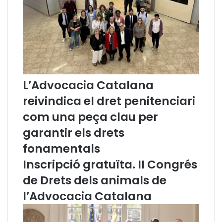
n
c
C
a
I
t
C
a
A
r
C
r
:
i
D
b
L’Advocacia Catalana
i
a
reivindica el dret penitenciari
s
a
c
l
com una peça clau per
r
a
garantir els drets
i
C
m
a
fonamentals
i
t
Inscripció gratuïta. II Congrés
n
a
a
l
de Drets dels animals de
c
u
l’Advocacia Catalana
i
n
ó
y
l
a