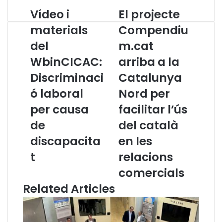
Vídeo i
El projecte
V
E
í
l
materials
Compendiu
d
p
del
m.cat
e
r
o
o
WbinCICAC:
arriba a la
i
j
m
Discriminaci
e
Catalunya
a
c
ó laboral
Nord per
t
t
e
e
per causa
facilitar l’ús
r
C
de
del català
i
o
a
m
discapacita
en les
l
p
t
relacions
s
e
d
n
comercials
e
d
Related Articles
l
i
W
u
b
m
i
.