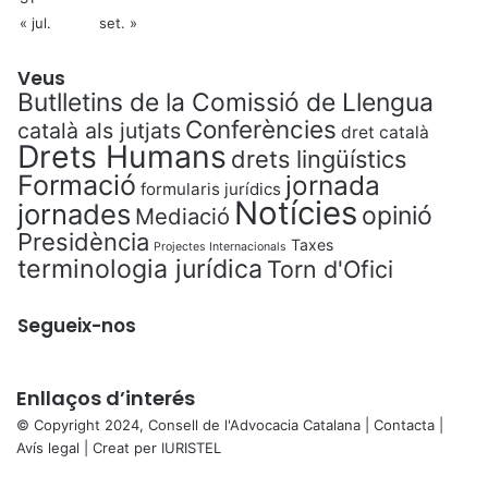
« jul.
set. »
Veus
Butlletins de la Comissió de Llengua
Conferències
català als jutjats
dret català
Drets Humans
drets lingüístics
Formació
jornada
formularis jurídics
Notícies
jornades
opinió
Mediació
Presidència
Taxes
Projectes Internacionals
terminologia jurídica
Torn d'Ofici
Segueix-nos
Enllaços d’interés
© Copyright 2024, Consell de l'Advocacia Catalana |
Contacta
|
Avís legal
| Creat per
IURISTEL
X