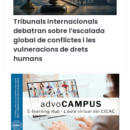
p
e
a
l
c
c
i
a
Tribunals internacionals
t
t
debatran sobre l’escalada
a
a
t
l
global de conflictes i les
à
vulneracions de drets
e
n
humans
l
e
s
r
e
l
a
c
i
o
n
s