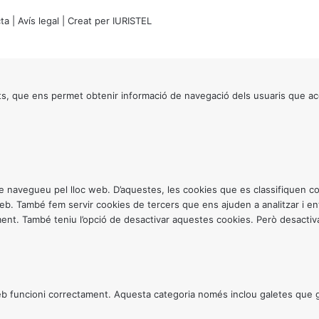
ta
|
Avís legal
| Creat per
IURISTEL
s, que ens permet obtenir informació de navegació dels usuaris que ac
ntre navegueu pel lloc web. D’aquestes, les cookies que es classifiquen
 web. També fem servir cookies de tercers que ens ajuden a analitzar i 
. També teniu l’opció de desactivar aquestes cookies. Però desactivar
 funcioni correctament. Aquesta categoria només inclou galetes que gar