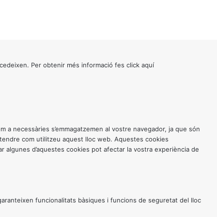
cedeixen. Per obtenir més informació fes click
aquí
 com a necessàries s’emmagatzemen al vostre navegador, ja que són
entendre com utilitzeu aquest lloc web. Aquestes cookies
 algunes d’aquestes cookies pot afectar la vostra experiència de
anteixen funcionalitats bàsiques i funcions de seguretat del lloc