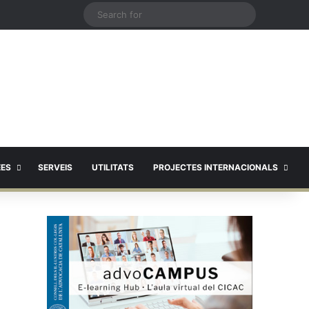
X
Search
for
EES
SERVEIS
UTILITATS
PROJECTES INTERNACIONALS