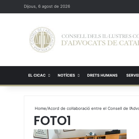
Dijous, 6 agost de 2026
EL CICAC
NOTÍCIES
DRETS HUMANS
SERVEI
Home
/
Acord de col·laboració entre el Consell de l’Ad
FOTO1