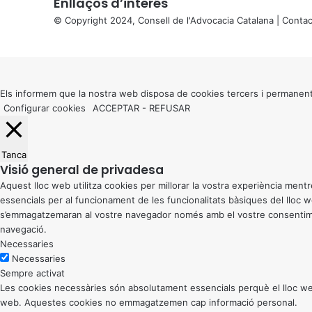
Enllaços d’interés
© Copyright 2024, Consell de l'Advocacia Catalana |
Contac
X
Back
to
top
button
Els informem que la nostra web disposa de cookies tercers i permanent
Configurar cookies
ACCEPTAR
-
REFUSAR
Tanca
Visió general de privadesa
Aquest lloc web utilitza cookies per millorar la vostra experiència me
essencials per al funcionament de les funcionalitats bàsiques del lloc
s’emmagatzemaran al vostre navegador només amb el vostre consentiment
navegació.
Necessaries
Necessaries
Sempre activat
Les cookies necessàries són absolutament essencials perquè el lloc web
web. Aquestes cookies no emmagatzemen cap informació personal.