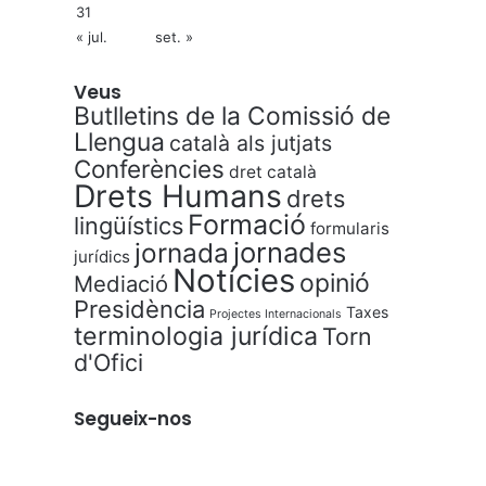
31
« jul.
set. »
Veus
Butlletins de la Comissió de
Llengua
català als jutjats
Conferències
dret català
Drets Humans
drets
Formació
lingüístics
formularis
jornades
jornada
jurídics
Notícies
opinió
Mediació
Presidència
Taxes
Projectes Internacionals
terminologia jurídica
Torn
d'Ofici
Segueix-nos