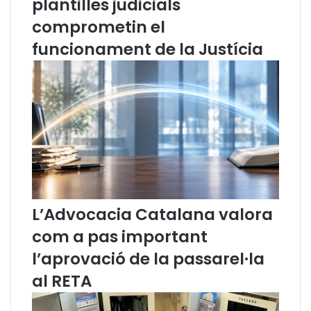
plantilles judicials
o
i
r
r
comprometin el
t
o
funcionament de la Justícia
a
n
t
a
g
,
e
A
i
l
d
b
o
e
c
r
u
t
m
S
e
i
n
e
L’Advocacia Catalana valora
t
r
com a pas important
a
r
l
a
l’aprovació de la passarel·la
p
,
al RETA
u
p
b
r
l
e