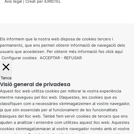
Avís legal
| Creat per
IURISTEL
X
Facebook
X
WhatsApp
Telegram
Viber
Back
to
top
button
Els informem que la nostra web disposa de cookies tercers i
permanents, que ens permet obtenir informació de navegació dels
usuaris que accedeixen. Per obtenir més informació fes click
aquí
Configurar cookies
ACCEPTAR
-
REFUSAR
Tanca
Visió general de privadesa
Aquest lloc web utilitza cookies per millorar la vostra experiència
mentre navegueu pel lloc web. D’aquestes, les cookies que es
classifiquen com a necessàries s’emmagatzemen al vostre navegador,
ja que són essencials per al funcionament de les funcionalitats
bàsiques del lloc web. També fem servir cookies de tercers que ens
ajuden a analitzar i entendre com utilitzeu aquest lloc web. Aquestes
cookies s’emmagatzemaran al vostre navegador només amb el vostre