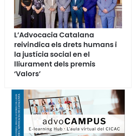
e
r
d
e
l
L’Advocacia Catalana
C
o
reivindica els drets humans i
n
la justícia social en el
s
e
lliurament dels premis
l
‘Valors’
l
d
e
l
’
A
d
v
o
c