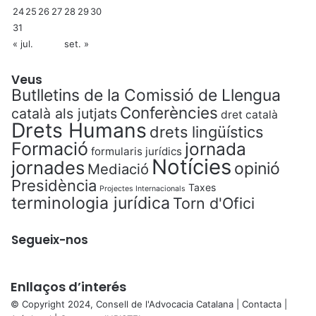
24
25
26
27
28
29
30
31
« jul.
set. »
Veus
Butlletins de la Comissió de Llengua
Conferències
català als jutjats
dret català
Drets Humans
drets lingüístics
Formació
jornada
formularis jurídics
Notícies
jornades
opinió
Mediació
Presidència
Taxes
Projectes Internacionals
terminologia jurídica
Torn d'Ofici
Segueix-nos
Enllaços d’interés
© Copyright 2024, Consell de l'Advocacia Catalana |
Contacta
|