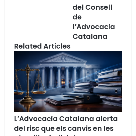
c
·
del Consell
a
l
de
t
e
a
g
l’Advocacia
l
i
Catalana
à
d
a
e
Related Articles
l
l
a
’
j
A
u
d
s
v
t
o
í
c
c
a
i
c
a
i
”
a
L’Advocacia Catalana alerta
r
d
e
e
del risc que els canvis en les
p
G