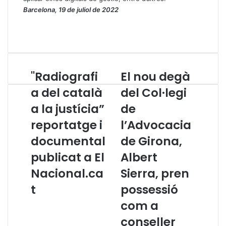
Barcelona, 19 de juliol de 2022
"Radiografi
El nou degà
"
E
R
l
a del català
del Col·legi
a
n
a la justícia”
de
d
o
i
u
reportatge i
l’Advocacia
o
d
g
documental
e
de Girona,
r
g
publicat a El
Albert
a
à
f
d
Nacional.ca
Sierra, pren
i
e
t
possessió
a
l
d
C
com a
e
o
conseller
l
l