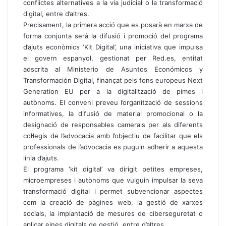
conflictes alternatives a la via judicial o la transformació
digital, entre d’altres.
Precisament, la primera acció que es posarà en marxa de
forma conjunta serà la difusió i promoció del programa
d’ajuts econòmics ‘Kit Digital’, una iniciativa que impulsa
el govern espanyol, gestionat per Red.es, entitat
adscrita al Ministerio de Asuntos Económicos y
Transformación Digital, finançat pels fons europeus Next
Generation EU per a la digitalització de pimes i
autònoms. El conveni preveu l’organització de sessions
informatives, la difusió de material promocional o la
designació de responsables camerals per als diferents
col·legis de l’advocacia amb l’objectiu de facilitar que els
professionals de l’advocacia es puguin adherir a aquesta
línia d’ajuts.
El programa ‘kit digital’ va dirigit petites empreses,
microempreses i autònoms que vulguin impulsar la seva
transformació digital i permet subvencionar aspectes
com la creació de pàgines web, la gestió de xarxes
socials, la implantació de mesures de ciberseguretat o
aplicar eines digitals de gestió, entre d’altres.