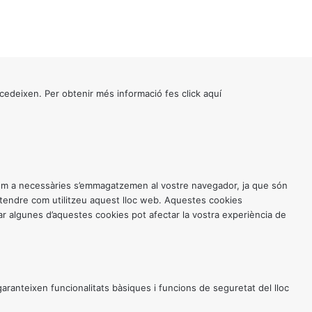
cedeixen. Per obtenir més informació fes click
aquí
 com a necessàries s’emmagatzemen al vostre navegador, ja que són
entendre com utilitzeu aquest lloc web. Aquestes cookies
 algunes d’aquestes cookies pot afectar la vostra experiència de
anteixen funcionalitats bàsiques i funcions de seguretat del lloc