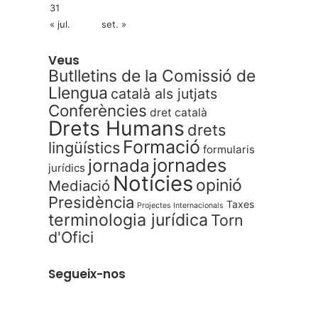
31
« jul.
set. »
Veus
Butlletins de la Comissió de
Llengua
català als jutjats
Conferències
dret català
Drets Humans
drets
Formació
lingüístics
formularis
jornades
jornada
jurídics
Notícies
opinió
Mediació
Presidència
Taxes
Projectes Internacionals
terminologia jurídica
Torn
d'Ofici
Segueix-nos