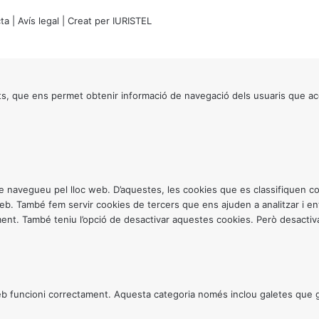
ta
|
Avís legal
| Creat per
IURISTEL
s, que ens permet obtenir informació de navegació dels usuaris que ac
ntre navegueu pel lloc web. D’aquestes, les cookies que es classifiquen
 web. També fem servir cookies de tercers que ens ajuden a analitzar i 
. També teniu l’opció de desactivar aquestes cookies. Però desactivar
 funcioni correctament. Aquesta categoria només inclou galetes que gar