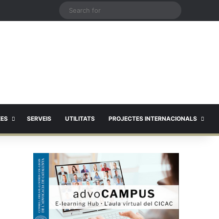
X
Search
for
EES
SERVEIS
UTILITATS
PROJECTES INTERNACIONALS