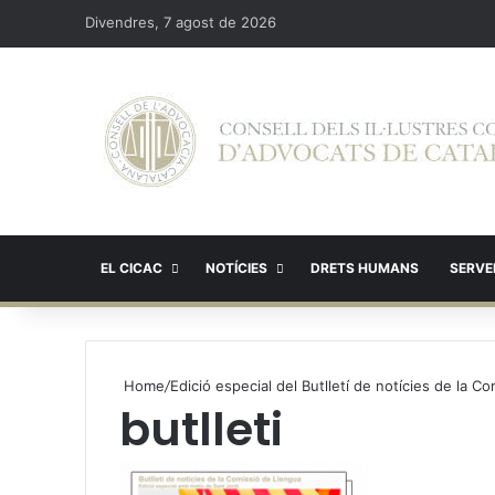
Divendres, 7 agost de 2026
EL CICAC
NOTÍCIES
DRETS HUMANS
SERVEI
Home
/
Edició especial del Butlletí de notícies de la 
butlleti