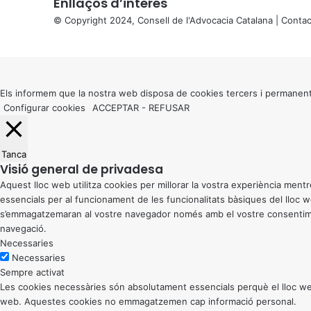
Enllaços d’interés
© Copyright 2024, Consell de l'Advocacia Catalana |
Contac
X
Back
to
top
button
Els informem que la nostra web disposa de cookies tercers i permanent
Configurar cookies
ACCEPTAR
-
REFUSAR
Tanca
Visió general de privadesa
Aquest lloc web utilitza cookies per millorar la vostra experiència me
essencials per al funcionament de les funcionalitats bàsiques del lloc
s’emmagatzemaran al vostre navegador només amb el vostre consentiment
navegació.
Necessaries
Necessaries
Sempre activat
Les cookies necessàries són absolutament essencials perquè el lloc web
web. Aquestes cookies no emmagatzemen cap informació personal.