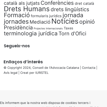
Conferències
català als jutjats
dret català
Drets Humans
drets lingüístics
Formació
jornada
formularis jurídics
Notícies
jornades
opinió
Mediació
Presidència
Taxes
Projectes Internacionals
terminologia jurídica
Torn d'Ofici
Segueix-nos
Enllaços d’interés
© Copyright 2024, Consell de l'Advocacia Catalana |
Contacta
|
Avís legal
| Creat per
IURISTEL
X
Facebook
X
WhatsApp
Telegram
Viber
Back
to
top
button
Els informem que la nostra web disposa de cookies tercers i