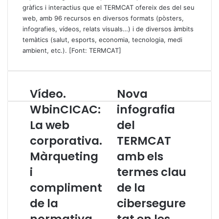
gràfics i interactius que el TERMCAT ofereix des del seu
web, amb 96 recursos en diversos formats (pòsters,
infografies, vídeos, relats visuals…) i de diversos àmbits
temàtics (salut, esports, economia, tecnologia, medi
ambient, etc.). [Font: TERMCAT]
Vídeo.
Nova
V
N
í
o
WbinCICAC:
infografia
d
v
La web
del
e
a
o
i
corporativa.
TERMCAT
.
n
W
Màrqueting
f
amb els
b
o
i
termes clau
i
g
n
r
compliment
de la
C
a
de la
cibersegure
I
f
C
i
normativa
tat en les