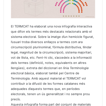
El TERMCAT ha elaborat una
nova infografia interactiva
que difon els termes més destacats relacionats amb el
sistema electoral. Sobre la imatge d’un hemicicle figurat,
l’usuari troba diversos enllaços a termes com ara
circumscripció plurinominal, fórmula distributiva, llindar
legal, magnitud de la circumscripció, sistema majoritari,
vot de llista, etc. Fent-hi clic, s’accedeix a la informació
dels termes (definició, notes, equivalents en altres
llengües), extreta del diccionari en línia
Terminologia
electoral bàsica
, elaborat també pel Centre de
Terminologia. Amb aquest material el TERMCAT vol
contribuir a la difusió de les formes catalanes més
adequades d’aquests termes que, en períodes
electorals, tenen un ús generalitzat i no sempre prou
precís.
Aquesta infografia forma part del conjunt de materials