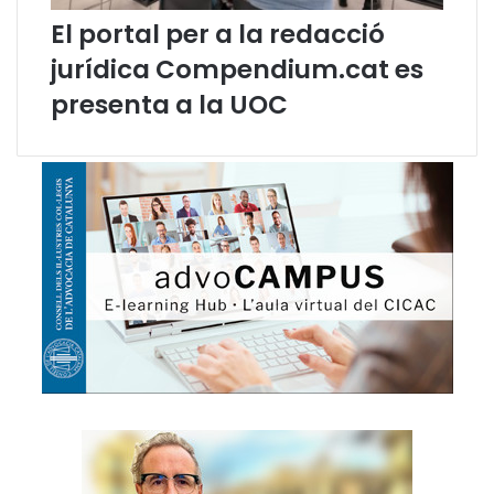
l
a
El portal per a la redacció
a
t
jurídica Compendium.cat es
n
e
o
n
presenta a la UOC
r
l
m
e
a
s
t
r
i
e
v
l
a
a
c
i
o
n
s
s
o
c
i
a