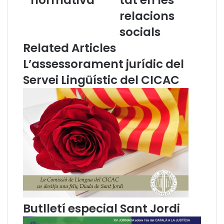
A
a
relacions
C
d
:
e
socials
L
l
Related Articles
a
T
w
E
L’assessorament jurídic del
e
R
Servei Lingüístic del CICAC
b
M
c
C
o
A
r
T
p
a
o
m
r
b
a
e
t
l
i
s
v
t
a
e
Butlletí especial Sant Jordi
.
r
M
m