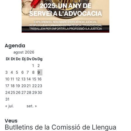
Agenda
agost 2026
Dl
Dt
Dc
Dj
Dv
Ds
Dg
1
2
3
4
5
6
7
8
9
10
11
12
13
14
15
16
17
18
19
20
21
22
23
24
25
26
27
28
29
30
31
« jul.
set. »
Veus
Butlletins de la Comissió de Llengua