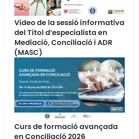
a
c
i
Vídeo de la sessió informativa
ó
del Títol d’especialista en
d
e
Mediació, Conciliació i ADR
l
(MASC)
e
s
m
e
s
u
r
e
s
e
x
c
Curs de formació avançada
e
en Conciliació 2026
p