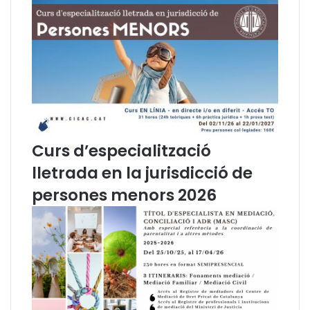
t
u
a
c
i
ó
d
a
v
a
Curs d’especialització
n
t
lletrada en la jurisdicció de
l
persones menors 2026
a
f
i
n
a
l
i
t
z