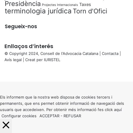
Presidència
Taxes
Projectes Internacionals
terminologia jurídica
Torn d'Ofici
Segueix-nos
Enllaços d’interés
© Copyright 2024, Consell de l'Advocacia Catalana |
Contacta
|
Avís legal
| Creat per
IURISTEL
X
Facebook
X
WhatsApp
Telegram
Viber
Back
to
top
button
Els informem que la nostra web disposa de cookies tercers i
permanents, que ens permet obtenir informació de navegació dels
usuaris que accedeixen. Per obtenir més informació fes click
aquí
Configurar cookies
ACCEPTAR
-
REFUSAR