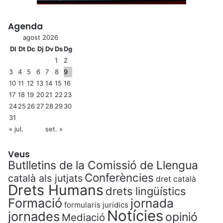
Agenda
agost 2026
Dl
Dt
Dc
Dj
Dv
Ds
Dg
1
2
3
4
5
6
7
8
9
10
11
12
13
14
15
16
17
18
19
20
21
22
23
24
25
26
27
28
29
30
31
« jul.
set. »
Veus
Butlletins de la Comissió de Llengua
Conferències
català als jutjats
dret català
Drets Humans
drets lingüístics
Formació
jornada
formularis jurídics
Notícies
jornades
opinió
Mediació