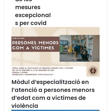
C
s
mesures
I
i
C
s
excepcional
A
t
s per covid
C
e
:
m
D
a
e
e
s
l
n
e
o
c
n
t
a
o
m
r
e
a
Mòdul d’especialització en
n
l
t
l’atenció a persones menors
s
:
d’edat com a víctimes de
S
violència
i