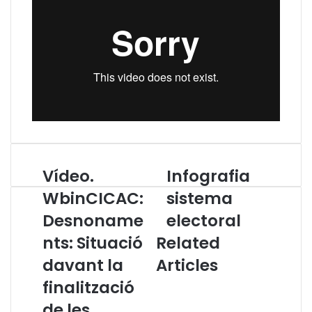
Vídeo.
Infografia
V
I
í
n
WbinCICAC:
sistema
d
f
Desnoname
electoral
e
o
o
g
nts: Situació
Related
.
r
W
davant la
Articles
a
b
f
finalització
i
i
n
a
de les