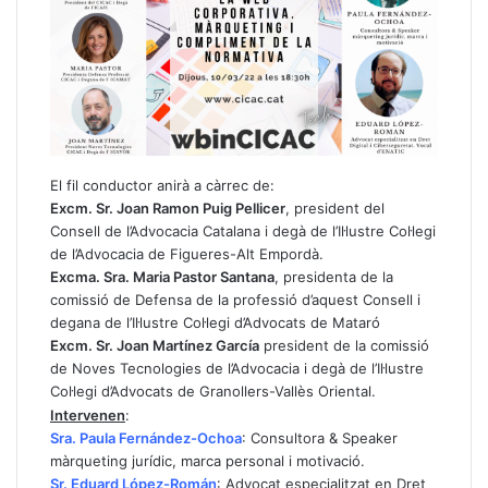
El fil conductor anirà a càrrec de:
Excm. Sr. Joan Ramon Puig Pellicer
, president del
Consell de l’Advocacia Catalana i degà de l’Il·lustre Col·legi
de l’Advocacia de Figueres-Alt Empordà.
Excma. Sra. Maria Pastor Santana
, presidenta de la
comissió de Defensa de la professió d’aquest Consell i
degana de l’Il·lustre Col·legi d’Advocats de Mataró
Excm. Sr. Joan Martínez García
president de la comissió
de Noves Tecnologies de l’Advocacia i degà de l’Il·lustre
Col·legi d’Advocats de Granollers-Vallès Oriental.
Intervenen
:
Sra. Paula Fernández-Ochoa
: Consultora & Speaker
màrqueting jurídic, marca personal i motivació.
Sr. Eduard López-Román
: Advocat especialitzat en Dret