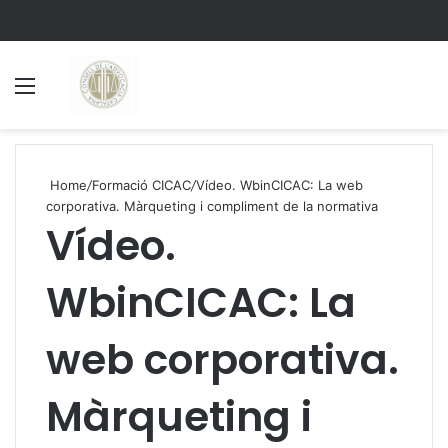
Menu
S
Home
/
Formació CICAC
/
Vídeo. WbinCICAC: La web
corporativa. Màrqueting i compliment de la normativa
Vídeo.
WbinCICAC: La
web corporativa.
Màrqueting i