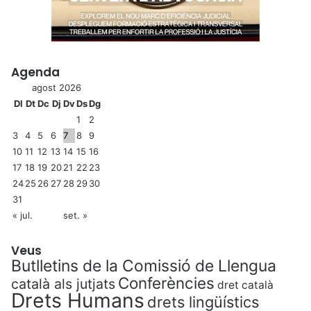
Agenda
agost 2026
Dl
Dt
Dc
Dj
Dv
Ds
Dg
1
2
3
4
5
6
7
8
9
10
11
12
13
14
15
16
17
18
19
20
21
22
23
24
25
26
27
28
29
30
31
« jul.
set. »
Veus
Butlletins de la Comissió de Llengua
Conferències
català als jutjats
dret català
Drets Humans
drets lingüístics