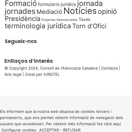
Formació
jornada
formularis jurídics
Notícies
jornades
opinió
Mediació
Presidència
Taxes
Projectes Internacionals
terminologia jurídica
Torn d'Ofici
Segueix-nos
Enllaços d’interés
© Copyright 2024, Consell de l'Advocacia Catalana |
Contacta
|
Avís legal
| Creat per
IURISTEL
X
Facebook
X
WhatsApp
Telegram
Viber
Back
to
top
button
Els informem que la nostra web disposa de cookies tercers i
permanents, que ens permet obtenir informació de navegació dels
usuaris que accedeixen. Per obtenir més informació fes click
aquí
Configurar cookies
ACCEPTAR
-
REFUSAR