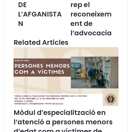
N
e
DE
rep el
D
I
L’AFGANISTA
reconeixem
E
n
F
M
N
ent de
E
e
l’advocacia
N
d
S
i
Related Articles
A
a
D
c
E
i
L
ó
S
d
D
e
R
l
E
C
T
o
S
n
D
s
Mòdul d’especialització en
E
e
L
l
l’atenció a persones menors
E
l
d’edat com a víctimes de
S
d