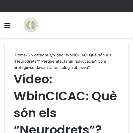
Menu
S
Home
/
Sin categoría
/
Vídeo: WbinCICAC: Què són els
“Neurodrets”? Perquè afectaran l’advocacia?-Com
protegir-se davant la tecnologia abusiva?
Vídeo:
WbinCICAC: Què
són els
“Neurodrets”?