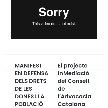
MANIFEST
El projecte
M
E
A
l
EN DEFENSA
InMediació
N
p
DELS DRETS
del Consell
I
r
F
o
DE LES
de
E
j
S
DONES I LA
e
l’Advocacia
T
c
POBLACIÓ
Catalana
E
t