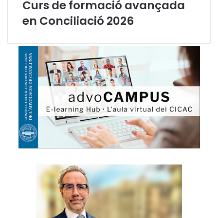
Curs de formació avançada
a
d
en Conciliació 2026
v
o
c
a
c
i
a