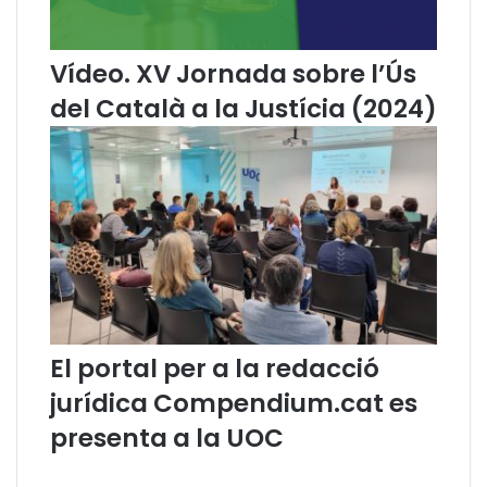
s
e
p
l
r
’
Vídeo. XV Jornada sobre l’Ús
é
O
del Català a la Justícia (2024)
s
r
d
t
e
o
c
g
a
r
u
a
r
f
e
i
e
a
l
c
1
a
4
t
El portal per a la redacció
,
a
jurídica Compendium.cat es
5
l
%
a
presenta a la UOC
a
n
l
a