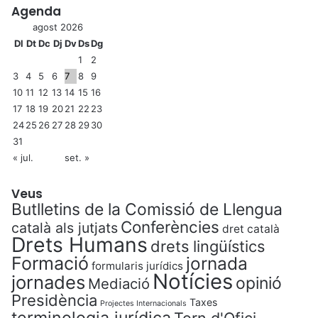
Agenda
agost 2026
Dl
Dt
Dc
Dj
Dv
Ds
Dg
1
2
3
4
5
6
7
8
9
10
11
12
13
14
15
16
17
18
19
20
21
22
23
24
25
26
27
28
29
30
31
« jul.
set. »
Veus
Butlletins de la Comissió de Llengua
Conferències
català als jutjats
dret català
Drets Humans
drets lingüístics
Formació
jornada
formularis jurídics
Notícies
jornades
opinió
Mediació
Presidència
Taxes
Projectes Internacionals