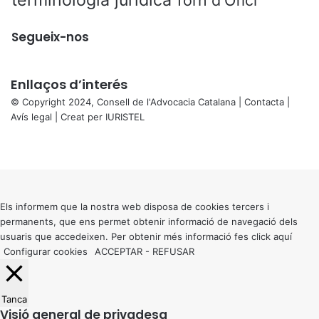
terminologia jurídica
Torn d'Ofici
Segueix-nos
Enllaços d’interés
© Copyright 2024, Consell de l'Advocacia Catalana |
Contacta
|
Avís legal
| Creat per
IURISTEL
X
Facebook
X
WhatsApp
Telegram
Viber
Back
to
top
button
Els informem que la nostra web disposa de cookies tercers i
permanents, que ens permet obtenir informació de navegació dels
usuaris que accedeixen. Per obtenir més informació fes click
aquí
Configurar cookies
ACCEPTAR
-
REFUSAR
Tanca
Visió general de privadesa