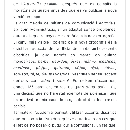
de l’
Ortografia catalana
, després que es complís la
moratòria de quatre anys des que es va publicar la nova
versió en paper.
La gran majoria de mitjans de comunicació i editorials,
així com l’Administració, s’han adaptat sense problemes,
durant els quatre anys de moratòria, a la nova ortografia.
El canvi més visible i polèmic de la nova ortografia és la
dràstica reducció de la llista de mots amb accents
diacrítics, ja que només es manté en quinze
monosíl·labs:
bé/be, déu/deu, és/es, mà/ma, més/mes,
món/mon, pèl/pel, què/que, sé/se, sí/si, sòl/sol,
són/son, té/te, ús/us i vós/vos
. S’escriuen sense l’accent
derivats com
adeu
i
subsol.
Es deixen d’accentuar,
doncs, 135 paraules, entres les quals
dóna, adéu
i
ós,
una decisió que no ha estat exempta de polèmica i que
ha motivat nombrosos debats, sobretot a les xarxes
socials.
Tanmateix, l’acadèmia permet utilitzar accents diacrítics
que no són a la llista dels quinze autoritzats en cas que
el fet de no posar-lo pugui dur a confusions, un fet que,