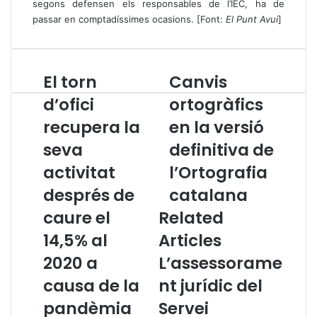
segons defensen els responsables de l’IEC, ha de
passar en comptadíssimes ocasions. [Font:
El Punt Avui
]
El torn
Canvis
E
C
l
a
d’ofici
ortogràfics
t
n
recupera la
en la versió
o
v
r
i
seva
definitiva de
n
s
d
activitat
o
l’Ortografia
’
r
després de
catalana
o
t
f
o
caure el
Related
i
g
14,5% al
Articles
c
r
i
à
2020 a
L’assessorame
r
f
causa de la
nt jurídic del
e
i
c
c
pandèmia
Servei
u
s