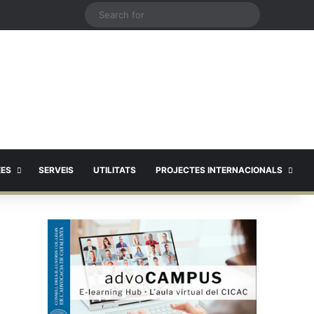
X
Search
for
EES
SERVEIS
UTILITATS
PROJECTES INTERNACIONALS