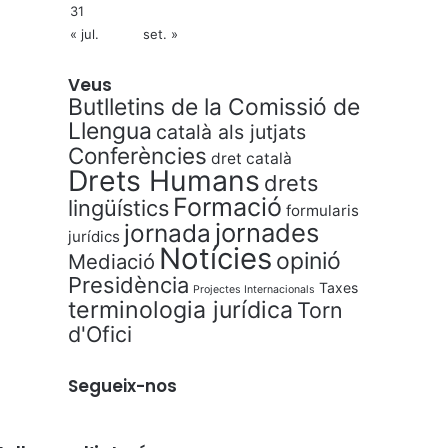
31
« jul.
set. »
Veus
Butlletins de la Comissió de
Llengua
català als jutjats
Conferències
dret català
Drets Humans
drets
Formació
lingüístics
formularis
jornades
jornada
jurídics
Notícies
opinió
Mediació
Presidència
Taxes
Projectes Internacionals
terminologia jurídica
Torn
d'Ofici
Segueix-nos