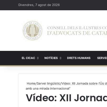
Divendres, 7 agost de 2026
EL CICAC
NOTÍCIES
DRETS HUMANS
SERVEI
Home
/
Servei lingüístic
/
Vídeo: XII Jornada sobre l’Ús del
amb una mirada internacional”
Vídeo: XII Jorna