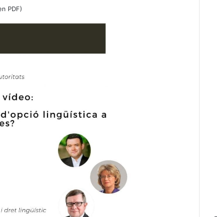
 en PDF
)