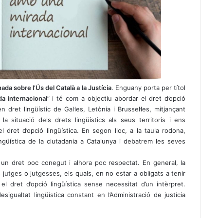
nada sobre l’Ús del Català a la Justícia
. Enguany porta per títol
da internacional
” i té com a objectiu abordar el dret d’opció
en dret lingüístic de Gal·les, Letònia i Brussel·les, mitjançant
 situació dels drets lingüístics als seus territoris i ens
 dret d’opció lingüística. En segon lloc, a la taula rodona,
ngüística de la ciutadania a Catalunya i debatrem les seves
s un dret poc conegut i alhora poc respectat. En general, la
jutges o jutgesses, els quals, en no estar a obligats a tenir
l dret d’opció lingüística sense necessitat d’un intèrpret.
igualtat lingüística constant en l’Administració de justícia