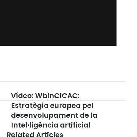
Vídeo: WbinCICAC:
V
í
Estratègia europea pel
d
desenvolupament de la
e
o
Intel·ligència artificial
:
Related Articles
W