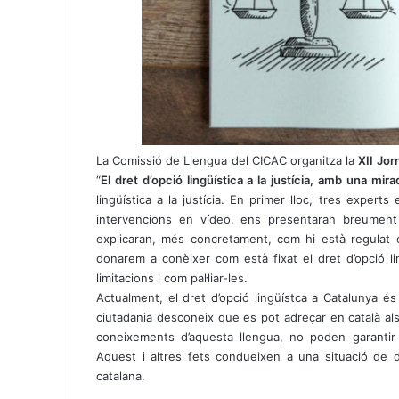
La Comissió de Llengua del CICAC organitza la
XII Jor
“
El dret d’opció lingüística a la justícia, amb una mira
lingüística a la justícia. En primer lloc, tres experts 
intervencions en vídeo, ens presentaran breument la
explicaran, més concretament, com hi està regulat el
donarem a conèixer com està fixat el dret d’opció li
limitacions i com pal·liar-les.
Actualment, el dret d’opció lingüístca a Catalunya é
ciutadania desconeix que es pot adreçar en català als 
coneixements d’aquesta llengua, no poden garantir e
Aquest i altres fets condueixen a una situació de des
catalana.