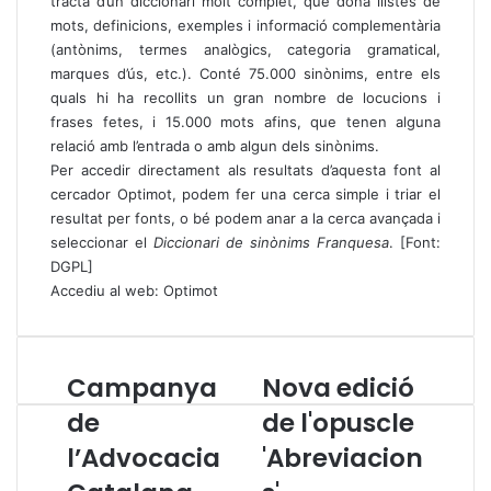
tracta d’un diccionari molt complet, que dona llistes de
mots, definicions, exemples i informació complementària
(antònims, termes analògics, categoria gramatical,
marques d’ús, etc.). Conté 75.000 sinònims, entre els
quals hi ha recollits un gran nombre de locucions i
frases fetes, i 15.000 mots afins, que tenen alguna
relació amb l’entrada o amb algun dels sinònims.
Per accedir directament als resultats d’aquesta font al
cercador Optimot, podem fer una cerca simple i triar el
resultat per fonts, o bé podem anar a la cerca avançada i
seleccionar el
Diccionari de sinònims Franquesa
. [Font:
DGPL]
Accediu al web:
Optimot
Campanya
Nova edició
C
N
a
o
de
de l'opuscle
m
v
l’Advocacia
'Abreviacion
p
a
a
e