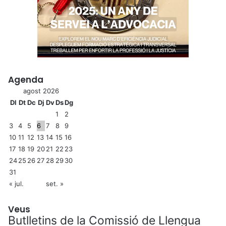
Agenda
agost 2026
Dl
Dt
Dc
Dj
Dv
Ds
Dg
1
2
3
4
5
6
7
8
9
10
11
12
13
14
15
16
17
18
19
20
21
22
23
24
25
26
27
28
29
30
31
« jul.
set. »
Veus
Butlletins de la Comissió de Llengua