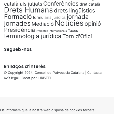
Conferències
català als jutjats
dret català
Drets Humans
drets lingüístics
Formació
jornada
formularis jurídics
Notícies
jornades
opinió
Mediació
Presidència
Taxes
Projectes Internacionals
terminologia jurídica
Torn d'Ofici
Segueix-nos
Enllaços d’interés
© Copyright 2024, Consell de l'Advocacia Catalana |
Contacta
|
Avís legal
| Creat per
IURISTEL
X
Facebook
X
WhatsApp
Telegram
Viber
Back
to
top
button
Els informem que la nostra web disposa de cookies tercers i