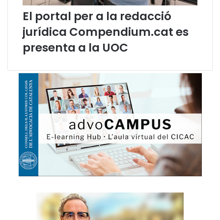
d
El portal per a la redacció
e
l
jurídica Compendium.cat es
e
presenta a la UOC
s
D
o
n
e
s