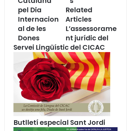
Catalana
s'
n
d
y
pel Dia
Related
i
a
c
Internacion
Articles
d
i
e
ó
al de les
L’assessorame
l
d
Dones
nt jurídic del
’
e
A
l
Servei Lingüístic del CICAC
d
'
v
o
o
p
c
u
a
s
c
c
i
l
a
e
C
'
a
A
t
b
a
r
Butlletí especial Sant Jordi
l
e
a
v