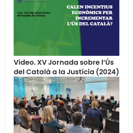
n
i
a
a
p
c
e
i
l
o
D
n
i
s
a
'
I
Vídeo. XV Jornada sobre l’Ús
n
t
del Català a la Justícia (2024)
e
r
n
a
c
i
o
n
a
l