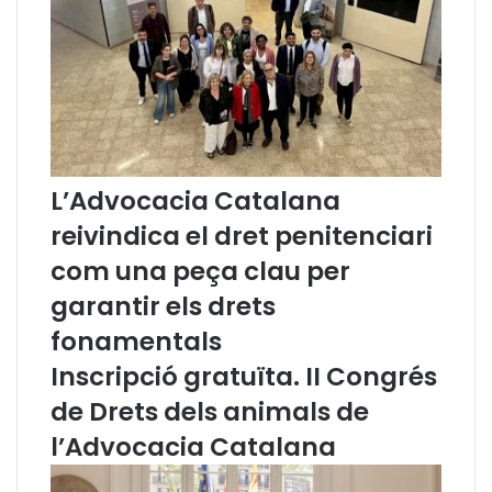
t
g
a
è
l
n
u
c
n
i
y
a
a
a
h
r
a
t
L’Advocacia Catalana
n
i
reivindica el dret penitenciari
r
f
e
i
com una peça clau per
a
c
garantir els drets
l
i
i
a
fonamentals
t
l
Inscripció gratuïta. II Congrés
z
i
a
r
de Drets dels animals de
t
i
l’Advocacia Catalana
d
s
i
c
f
d