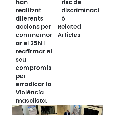
han
risc de
e
i
g
n
realitzat
discriminaci
i
C
diferents
ó
s
i
d
c
accions per
Related
e
a
commemor
Articles
l
c
’
T
ar el 25N i
A
e
reafirmar el
d
c
v
h
seu
o
!
compromís
c
:
a
I
per
c
n
erradicar la
i
t
a
e
Violència
d
l
masclista.
e
·
C
l
a
i