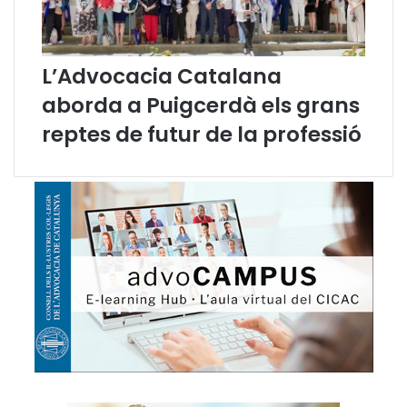
m
o
r
a
L’Advocacia Catalana
r
aborda a Puigcerdà els grans
e
l
reptes de futur de la professió
2
5
N
i
r
e
a
f
i
r
m
a
r
e