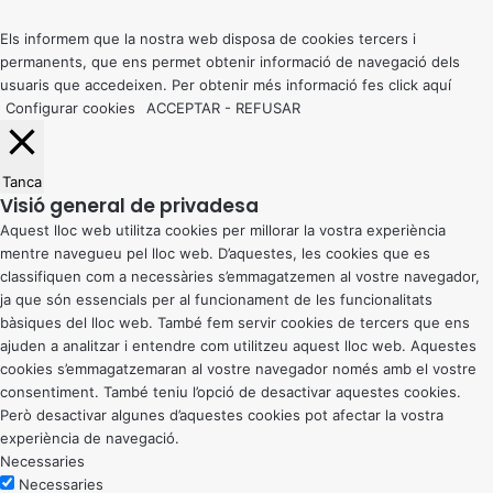
top
button
Els informem que la nostra web disposa de cookies tercers i
permanents, que ens permet obtenir informació de navegació dels
usuaris que accedeixen. Per obtenir més informació fes click
aquí
Configurar cookies
ACCEPTAR
-
REFUSAR
Tanca
Visió general de privadesa
Aquest lloc web utilitza cookies per millorar la vostra experiència
mentre navegueu pel lloc web. D’aquestes, les cookies que es
classifiquen com a necessàries s’emmagatzemen al vostre navegador,
ja que són essencials per al funcionament de les funcionalitats
bàsiques del lloc web. També fem servir cookies de tercers que ens
ajuden a analitzar i entendre com utilitzeu aquest lloc web. Aquestes
cookies s’emmagatzemaran al vostre navegador només amb el vostre
consentiment. També teniu l’opció de desactivar aquestes cookies.
Però desactivar algunes d’aquestes cookies pot afectar la vostra
experiència de navegació.
Necessaries
Necessaries