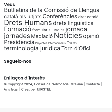
t
Veus
a
Butlletins de la Comissió de Llengua
.
Conferències
català als jutjats
dret català
Drets Humans
drets lingüístics
Formació
jornada
formularis jurídics
Notícies
jornades
opinió
Mediació
Presidència
Taxes
Projectes Internacionals
terminologia jurídica
Torn d'Ofici
Segueix-nos
Enllaços d’interés
© Copyright 2024, Consell de l'Advocacia Catalana |
Contacta
|
Avís legal
| Creat per
IURISTEL
X
Facebook
X
WhatsApp
Telegram
Viber
Back
to