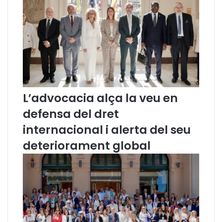
e
e
r
d
e
i
n
s
t
c
s
r
a
i
c
m
c
i
L’advocacia alça la veu en
i
n
defensa del dret
o
a
n
c
internacional i alerta del seu
s
i
deteriorament global
p
ó
e
r
c
o
m
m
e