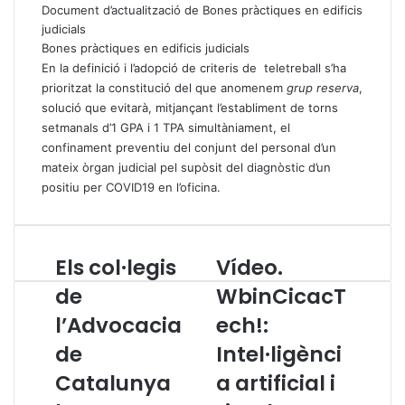
Document d’actualització de Bones pràctiques en edificis
judicials
Bones pràctiques en edificis judicials
En la definició i l’adopció de criteris de teletreball s’ha
prioritzat la constitució del que anomenem
grup reserva
,
solució que evitarà, mitjançant l’establiment de torns
setmanals d’1 GPA i 1 TPA simultàniament, el
confinament preventiu del conjunt del personal d’un
mateix òrgan judicial pel supòsit del diagnòstic d’un
positiu per COVID19 en l’oficina.
Els col·legis
Vídeo.
E
V
l
í
de
WbinCicacT
s
d
l’Advocacia
ech!:
c
e
o
o
de
Intel·ligènci
l
.
·
Catalunya
W
a artificial i
l
b