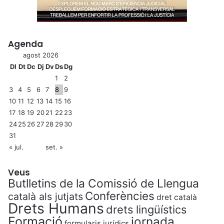
Agenda
agost 2026
Dl
Dt
Dc
Dj
Dv
Ds
Dg
1
2
3
4
5
6
7
8
9
10
11
12
13
14
15
16
17
18
19
20
21
22
23
24
25
26
27
28
29
30
31
« jul.
set. »
Veus
Butlletins de la Comissió de Llengua
Conferències
català als jutjats
dret català
Drets Humans
drets lingüístics
Formació
jornada
formularis jurídics