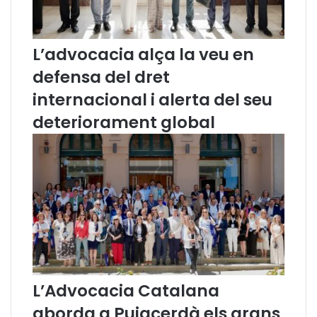
i
c
s
i
t
ó
L’advocacia alça la veu en
e
a
m
l
defensa del dret
a
j
internacional i alerta del seu
d
u
e
d
deteriorament global
n
i
o
c
t
i
i
1
f
7
i
-
c
A
a
c
i
o
L’Advocacia Catalana
n
s
aborda a Puigcerdà els grans