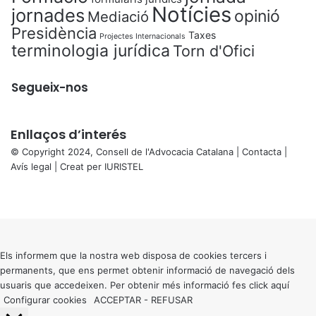
Notícies
jornades
opinió
Mediació
Presidència
Taxes
Projectes Internacionals
terminologia jurídica
Torn d'Ofici
Segueix-nos
Enllaços d’interés
© Copyright 2024, Consell de l'Advocacia Catalana |
Contacta
|
Avís legal
| Creat per
IURISTEL
X
Facebook
X
WhatsApp
Telegram
Viber
Back
to
top
button
Els informem que la nostra web disposa de cookies tercers i
permanents, que ens permet obtenir informació de navegació dels
usuaris que accedeixen. Per obtenir més informació fes click
aquí
Configurar cookies
ACCEPTAR
-
REFUSAR