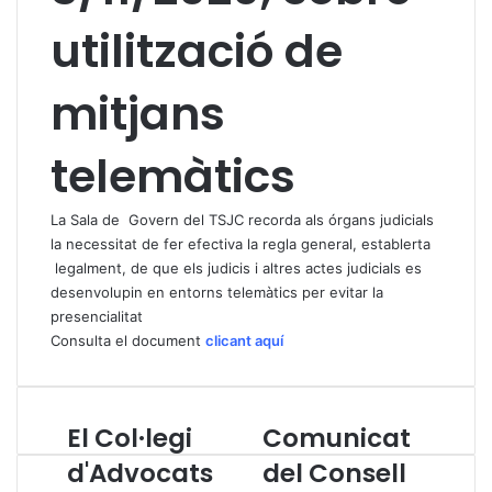
utilització de
mitjans
telemàtics
La Sala de Govern del TSJC recorda als órgans judicials
la necessitat de fer efectiva la regla general, establerta
legalment, de que els judicis i altres actes judicials es
desenvolupin en entorns telemàtics per evitar la
presencialitat
Consulta el document
clicant aquí
El Col·legi
Comunicat
E
C
l
o
d'Advocats
del Consell
C
m