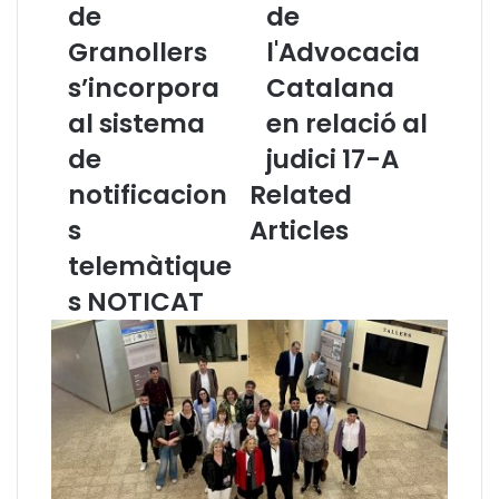
de
de
o
u
l
n
Granollers
l'Advocacia
·
i
l
s’incorpora
c
Catalana
e
a
al sistema
en relació al
g
t
i
d
de
judici 17-A
d
e
notificacion
Related
'
l
A
C
s
Articles
d
o
telemàtique
v
n
o
s
s NOTICAT
c
e
a
l
t
l
s
d
d
e
e
l
G
'
r
A