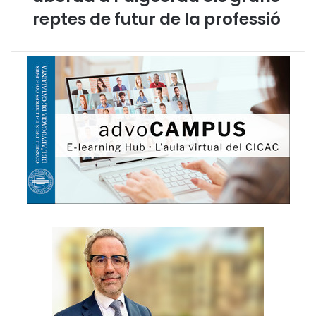
t
reptes de futur de la professió
e
l
e
m
à
t
i
q
u
e
s
N
O
T
I
C
A
T