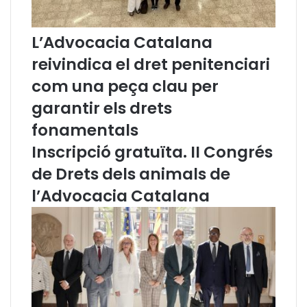
a
d
n
v
o
o
L’Advocacia Catalana
l
c
l
a
reivindica el dret penitenciari
e
c
com una peça clau per
r
i
s
a
garantir els drets
s
C
fonamentals
’
a
i
t
Inscripció gratuïta. II Congrés
n
a
de Drets dels animals de
c
l
o
a
l’Advocacia Catalana
r
n
p
a
o
e
r
n
a
r
a
e
l
l
s
a